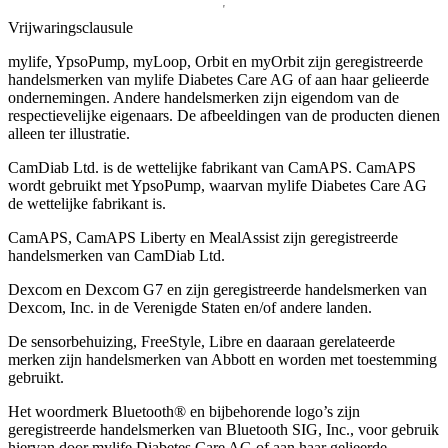
Vrijwaringsclausule
mylife, YpsoPump, myLoop, Orbit en myOrbit zijn geregistreerde
handelsmerken van mylife Diabetes Care AG of aan haar gelieerde
ondernemingen. Andere handelsmerken zĳn eigendom van de
respectievelĳke eigenaars. De afbeeldingen van de producten dienen
alleen ter illustratie.
CamDiab Ltd. is de wettelijke fabrikant van CamAPS. CamAPS
wordt gebruikt met YpsoPump, waarvan mylife Diabetes Care AG
de wettelijke fabrikant is.
CamAPS, CamAPS Liberty en MealAssist zijn geregistreerde
handelsmerken van CamDiab Ltd.
Dexcom en Dexcom G7 en zijn geregistreerde handelsmerken van
Dexcom, Inc. in de Verenigde Staten en/of andere landen.
De sensorbehuizing, FreeStyle, Libre en daaraan gerelateerde
merken zijn handelsmerken van Abbott en worden met toestemming
gebruikt.
Het woordmerk Bluetooth® en bijbehorende logo’s zijn
geregistreerde handelsmerken van Bluetooth SIG, Inc., voor gebruik
hiervan door mylife Diabetes Care AG of aan haar gelieerde