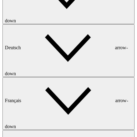
down
Deutsch
arrow-
down
Français
arrow-
down