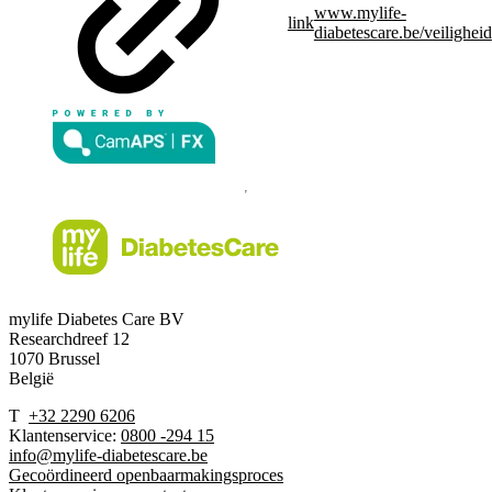
www.mylife-
link
diabetescare.be/veiligheid
mylife Diabetes Care BV
Researchdreef 12
1070 Brussel
België
T
+32 2290 6206
Klantenservice:
0800 -294 15
info@mylife-diabetescare.be
Gecoördineerd openbaarmakingsproces