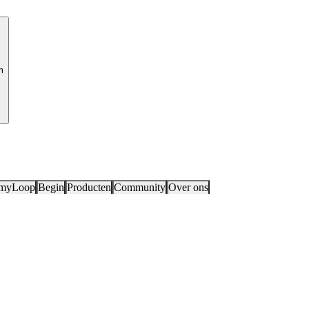
m
 myLoop
Begin
Producten
Community
Over ons