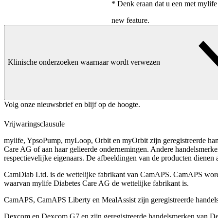
* Denk eraan dat u een met mylif
new feature.
Klinische onderzoeken waarnaar wordt verwezen
Volg onze nieuwsbrief en blijf op de hoogte.
Vrijwaringsclausule
mylife, YpsoPump, myLoop, Orbit en myOrbit zijn geregistreerde ha
Care AG of aan haar gelieerde ondernemingen. Andere handelsmerk
respectievelĳke eigenaars. De afbeeldingen van de producten dienen all
CamDiab Ltd. is de wettelijke fabrikant van CamAPS. CamAPS wor
waarvan mylife Diabetes Care AG de wettelijke fabrikant is.
CamAPS, CamAPS Liberty en MealAssist zijn geregistreerde hande
Dexcom en Dexcom G7 en zijn geregistreerde handelsmerken van Dex