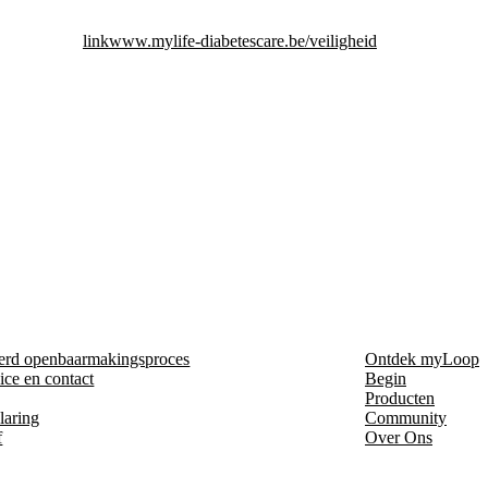
link
www.mylife-diabetescare.be/veiligheid
erd openbaarmakingsproces
Ontdek myLoop
ice en contact
Begin
Producten
laring
Community
f
Over Ons