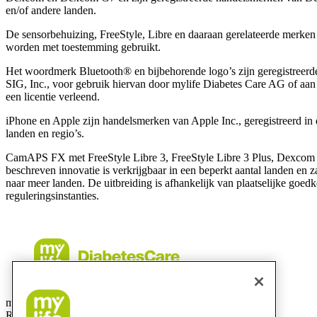
en/of andere landen.
De sensorbehuizing, FreeStyle, Libre en daaraan gerelateerde merke
worden met toestemming gebruikt.
Het woordmerk Bluetooth® en bijbehorende logo’s zijn geregistreer
SIG, Inc., voor gebruik hiervan door mylife Diabetes Care AG of aan
een licentie verleend.
iPhone en Apple zĳn handelsmerken van Apple Inc., geregistreerd in 
landen en regio’s.
CamAPS FX met FreeStyle Libre 3, FreeStyle Libre 3 Plus, Dexcom
beschreven innovatie is verkrijgbaar in een beperkt aantal landen en 
naar meer landen. De uitbreiding is afhankelijk van plaatselijke goed
reguleringsinstanties.
mylife Diabetes Care BV
Researchdreef 12