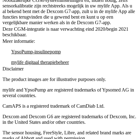
Noodzakelijke CGM-systeeminstellingen en, indien nodig, zelfs
sensorkalibratie zijn rechtstreeks mogelijk in uw mylife App. Als u
al bekend bent met de Dexcom G7-app, zult u in de mylife App alle
functies terugvinden die u gewend bent en kunt u op een
vergelijkbare manier werken als in de Dexcom G7-app.
Deze CGM-integratie is naar verwachting eind 2020/begin 2021
beschikbaar.
Meer informatie:
YpsoPump-insulinepomp
mylife digitaal therapiebeheer
Disclaimer
The product images are for illustrative purposes only.
mylife and YpsoPump are registered trademarks of Ypsomed AG in
several countries.
CamAPS is a registered trademark of CamDiab Ltd.
Dexcom and Dexcom G6 are registered trademarks of Dexcom, Inc.
in the United States and/or other countries.
The sensor housing, FreeStyle, Libre, and related brand marks are
marks of Abbott and used with permission.