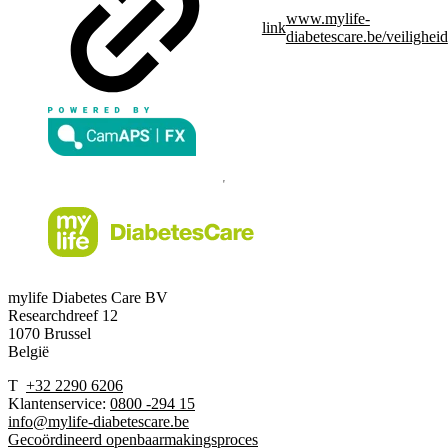
www.mylife-
link
diabetescare.be/veiligheid
mylife Diabetes Care BV
Researchdreef 12
1070 Brussel
België
T
+32 2290 6206
Klantenservice:
0800 -294 15
info@mylife-diabetescare.be
Gecoördineerd openbaarmakingsproces