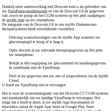
Dankzij onze samenwerking met Dexcom kunt u als gebruiker van
uw
YpsoPump-insulinepomp
en van de Dexcom G6 de gegevens
van zowel de pomp als het CGM-systeem op één plek raadplegen:
de
mylife App
op uw smartphone.
De integratie van de Dexcom G6 in ons mylife Diabetescare-
therapiesysteem biedt verschillende voordelen:
Ontvang waarschuwingen van de mylife App wanneer uw
glucosespiegel te hoog of te laag is.
Open discreet al uw relevante therapiegegevens op één plek:
uw smartphone.
Bekijk in één oogopslag uw glucosetrend en insulinegegevens
in combinatie met de YpsoPump.
Deel al uw gegevens met uw arts of zorgverleners via de mylife
Cloud.
U hoeft uw YpsoPump niet te vervangen
Het is voor de systeemintegratie van het Dexcom G7 CGM-systeem
niet noodzakelijk om uw huidige YpsoPump te vervangen. Het
enige dat u hoeft te doen, is uw mylife App downloaden of
bijwerken vanuit de Apple App Store of Google Play Store.