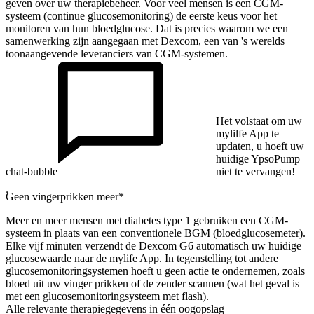
geven over uw therapiebeheer. Voor veel mensen is een CGM-
systeem (continue glucosemonitoring) de eerste keus voor het
monitoren van hun bloedglucose. Dat is precies waarom we een
samenwerking zijn aangegaan met Dexcom, een van 's werelds
toonaangevende leveranciers van CGM-systemen.
Het volstaat om uw
mylilfe App te
updaten, u hoeft uw
huidige YpsoPump
chat-bubble
niet te vervangen!
Geen vingerprikken meer*
Meer en meer mensen met diabetes type 1 gebruiken een CGM-
systeem in plaats van een conventionele BGM (bloedglucosemeter).
Elke vijf minuten verzendt de Dexcom G6 automatisch uw huidige
glucosewaarde naar de mylife App. In tegenstelling tot andere
glucosemonitoringsystemen hoeft u geen actie te ondernemen, zoals
bloed uit uw vinger prikken of de zender scannen (wat het geval is
met een glucosemonitoringsysteem met flash).
Alle relevante therapiegegevens in één oogopslag