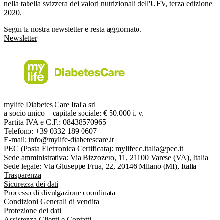
nella tabella svizzera dei valori nutrizionali dell'UFV, terza edizione
2020.
Segui la nostra newsletter e resta aggiornato.
Newsletter
mylife Diabetes Care Italia srl
a socio unico – capitale sociale: € 50.000 i. v.
Partita IVA e C.F.: 08438570965
Telefono: +39 0332 189 0607
E-mail: info@mylife-diabetescare.it
PEC (Posta Elettronica Certificata): mylifedc.italia@pec.it
Sede amministrativa: Via Bizzozero, 11, 21100 Varese (VA), Italia
Sede legale: Via Giuseppe Frua, 22, 20146 Milano (MI), Italia
Trasparenza
Sicurezza dei dati
Processo di divulgazione coordinata
Condizioni Generali di vendita
Protezione dei dati
Assistenza Clienti e Contatti