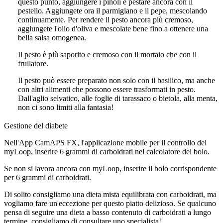
questo punto, aggiungere i pinoli e pestare ancora con il
pestello. Aggiungete ora il parmigiano e il pepe, mescolando
continuamente. Per rendere il pesto ancora più cremoso,
aggiungete l'olio d'oliva e mescolate bene fino a ottenere una
bella salsa omogenea.
Il pesto è più saporito e cremoso con il mortaio che con il
frullatore.
Il pesto può essere preparato non solo con il basilico, ma anche
con altri alimenti che possono essere trasformati in pesto.
Dall'aglio selvatico, alle foglie di tarassaco o bietola, alla menta,
non ci sono limiti alla fantasia!
Gestione del diabete
Nell'App CamAPS FX, l'applicazione mobile per il controllo del
myLoop, inserire 6 grammi di carboidrati nel calcolatore del bolo.
Se non si lavora ancora con myLoop, inserire il bolo corrispondente
per 6 grammi di carboidrati.
Di solito consigliamo una dieta mista equilibrata con carboidrati, ma
vogliamo fare un'eccezione per questo piatto delizioso. Se qualcuno
pensa di seguire una dieta a basso contenuto di carboidrati a lungo
termine, consigliamo di consultare uno specialista!