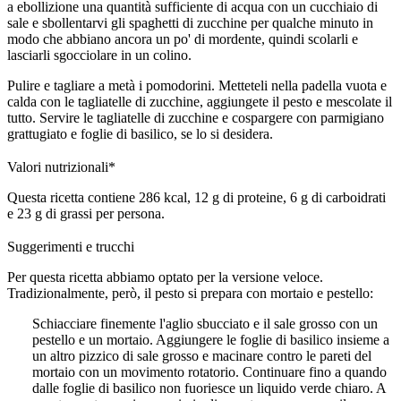
a ebollizione una quantità sufficiente di acqua con un cucchiaio di
sale e sbollentarvi gli spaghetti di zucchine per qualche minuto in
modo che abbiano ancora un po' di mordente, quindi scolarli e
lasciarli sgocciolare in un colino.
Pulire e tagliare a metà i pomodorini. Metteteli nella padella vuota e
calda con le tagliatelle di zucchine, aggiungete il pesto e mescolate il
tutto. Servire le tagliatelle di zucchine e cospargere con parmigiano
grattugiato e foglie di basilico, se lo si desidera.
Valori nutrizionali*
Questa ricetta contiene 286 kcal, 12 g di proteine, 6 g di carboidrati
e 23 g di grassi per persona.
Suggerimenti e trucchi
Per questa ricetta abbiamo optato per la versione veloce.
Tradizionalmente, però, il pesto si prepara con mortaio e pestello:
Schiacciare finemente l'aglio sbucciato e il sale grosso con un
pestello e un mortaio. Aggiungere le foglie di basilico insieme a
un altro pizzico di sale grosso e macinare contro le pareti del
mortaio con un movimento rotatorio. Continuare fino a quando
dalle foglie di basilico non fuoriesce un liquido verde chiaro. A