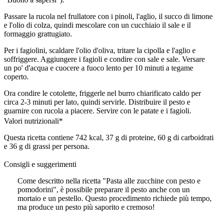
Passare la rucola nel frullatore con i pinoli, l'aglio, il succo di limone
e l'olio di colza, quindi mescolare con un cucchiaio il sale e il
formaggio grattugiato.
Per i fagiolini, scaldare l'olio d'oliva, tritare la cipolla e l'aglio e
soffriggere. Aggiungere i fagioli e condire con sale e sale. Versare
un po' d'acqua e cuocere a fuoco lento per 10 minuti a tegame
coperto.
Ora condire le cotolette, friggerle nel burro chiarificato caldo per
circa 2-3 minuti per lato, quindi servirle. Distribuire il pesto e
guarnire con rucola a piacere. Servire con le patate e i fagioli.
Valori nutrizionali*
Questa ricetta contiene 742 kcal, 37 g di proteine, 60 g di carboidrati
e 36 g di grassi per persona.
Consigli e suggerimenti
Come descritto nella ricetta "Pasta alle zucchine con pesto e
pomodorini", è possibile preparare il pesto anche con un
mortaio e un pestello. Questo procedimento richiede più tempo,
ma produce un pesto più saporito e cremoso!