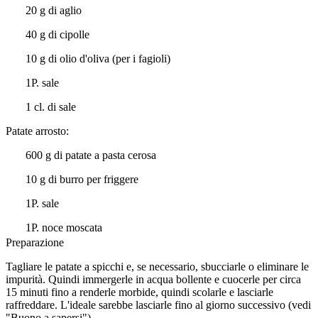
20 g di aglio
40 g di cipolle
10 g di olio d'oliva (per i fagioli)
1P. sale
1 cl. di sale
Patate arrosto:
600 g di patate a pasta cerosa
10 g di burro per friggere
1P. sale
1P. noce moscata
Preparazione
Tagliare le patate a spicchi e, se necessario, sbucciarle o eliminare le
impurità. Quindi immergerle in acqua bollente e cuocerle per circa
15 minuti fino a renderle morbide, quindi scolarle e lasciarle
raffreddare. L'ideale sarebbe lasciarle fino al giorno successivo (vedi
"Buono a sapersi").