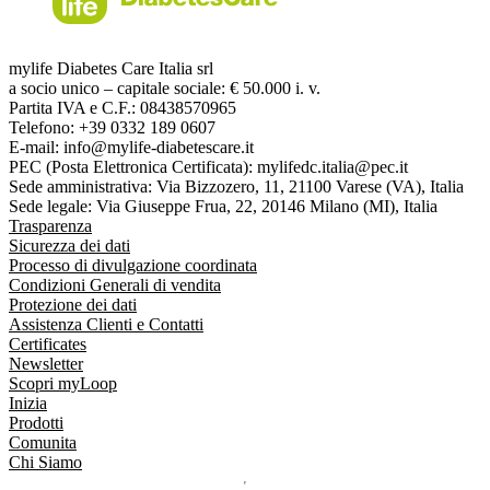
mylife Diabetes Care Italia srl
a socio unico – capitale sociale: € 50.000 i. v.
Partita IVA e C.F.: 08438570965
Telefono: +39 0332 189 0607
E-mail: info@mylife-diabetescare.it
PEC (Posta Elettronica Certificata): mylifedc.italia@pec.it
Sede amministrativa: Via Bizzozero, 11, 21100 Varese (VA), Italia
Sede legale: Via Giuseppe Frua, 22, 20146 Milano (MI), Italia
Trasparenza
Sicurezza dei dati
Processo di divulgazione coordinata
Condizioni Generali di vendita
Protezione dei dati
Assistenza Clienti e Contatti
Certificates
Newsletter
Scopri myLoop
Inizia
Prodotti
Comunita
Chi Siamo