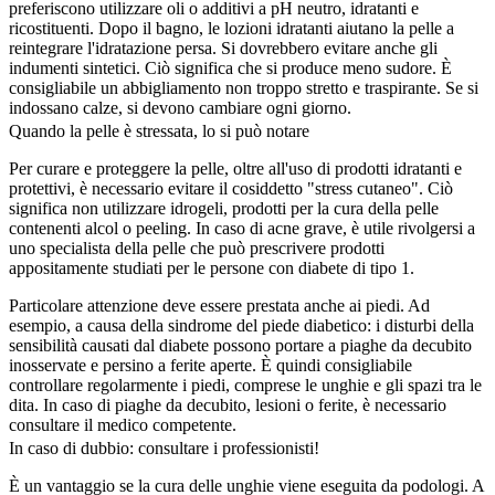
preferiscono utilizzare oli o additivi a pH neutro, idratanti e
ricostituenti. Dopo il bagno, le lozioni idratanti aiutano la pelle a
reintegrare l'idratazione persa. Si dovrebbero evitare anche gli
indumenti sintetici. Ciò significa che si produce meno sudore. È
consigliabile un abbigliamento non troppo stretto e traspirante. Se si
indossano calze, si devono cambiare ogni giorno.
Quando la pelle è stressata, lo si può notare
Per curare e proteggere la pelle, oltre all'uso di prodotti idratanti e
protettivi, è necessario evitare il cosiddetto "stress cutaneo". Ciò
significa non utilizzare idrogeli, prodotti per la cura della pelle
contenenti alcol o peeling. In caso di acne grave, è utile rivolgersi a
uno specialista della pelle che può prescrivere prodotti
appositamente studiati per le persone con diabete di tipo 1.
Particolare attenzione deve essere prestata anche ai piedi. Ad
esempio, a causa della sindrome del piede diabetico: i disturbi della
sensibilità causati dal diabete possono portare a piaghe da decubito
inosservate e persino a ferite aperte. È quindi consigliabile
controllare regolarmente i piedi, comprese le unghie e gli spazi tra le
dita. In caso di piaghe da decubito, lesioni o ferite, è necessario
consultare il medico competente.
In caso di dubbio: consultare i professionisti!
È un vantaggio se la cura delle unghie viene eseguita da podologi. A