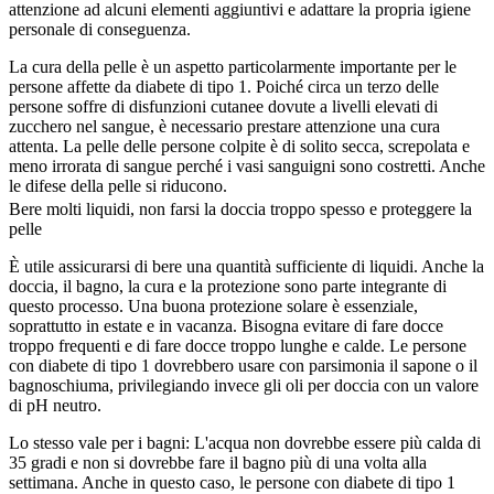
attenzione ad alcuni elementi aggiuntivi e adattare la propria igiene
personale di conseguenza.
La cura della pelle è un aspetto particolarmente importante per le
persone affette da diabete di tipo 1. Poiché circa un terzo delle
persone soffre di disfunzioni cutanee dovute a livelli elevati di
zucchero nel sangue, è necessario prestare attenzione una cura
attenta. La pelle delle persone colpite è di solito secca, screpolata e
meno irrorata di sangue perché i vasi sanguigni sono costretti. Anche
le difese della pelle si riducono.
Bere molti liquidi, non farsi la doccia troppo spesso e proteggere la
pelle
È utile assicurarsi di bere una quantità sufficiente di liquidi. Anche la
doccia, il bagno, la cura e la protezione sono parte integrante di
questo processo. Una buona protezione solare è essenziale,
soprattutto in estate e in vacanza. Bisogna evitare di fare docce
troppo frequenti e di fare docce troppo lunghe e calde. Le persone
con diabete di tipo 1 dovrebbero usare con parsimonia il sapone o il
bagnoschiuma, privilegiando invece gli oli per doccia con un valore
di pH neutro.
Lo stesso vale per i bagni: L'acqua non dovrebbe essere più calda di
35 gradi e non si dovrebbe fare il bagno più di una volta alla
settimana. Anche in questo caso, le persone con diabete di tipo 1