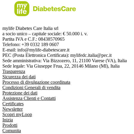
mylife Diabetes Care Italia srl
a socio unico – capitale sociale: € 50.000 i. v.
Partita IVA e C.F.: 08438570965
Telefono: +39 0332 189 0607
E-mail: info@mylife-diabetescare.it
PEC (Posta Elettronica Certificata): mylifedc.italia@pec.it
Sede amministrativa: Via Bizzozero, 11, 21100 Varese (VA), Italia
Sede legale: Via Giuseppe Frua, 22, 20146 Milano (MI), Italia
Trasparenza
Sicurezza dei dati
Processo di divulgazione coordinata
Condizioni Generali di vendita
Protezione dei dati
Assistenza Clienti e Contatti
Certificates
Newsletter
Scopri myLoop
Inizia
Prodotti
Comunita