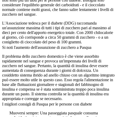
non sono più un tabù per le persone con diabete. Bisogna solo
considerare l'equilibrio generale dei carboidrati - e il cioccolato
normale contiene molti grassi, che fanno salire lentamente i livelli di
zucchero nel sangue.
L'Associazione tedesca per il diabete (DDG) raccomanda
un'assunzione massima di tutti i tipi di zucchero pari al massimo al
dieci per cento dell'apporto energetico totale. Con 2000 chilocalorie
al giorno, ciò corrisponde a circa 50 grammi di zucchero - o a un
coniglietto di cioccolato del peso di 100 grammi.
Si noti l'aumento dell'assunzione di zucchero a Pasqua
Il problema dello zucchero domestico è che viene assorbito
rapidamente nel sangue e provoca un'impennata dei livelli di
zucchero nel sangue. Pertanto, la quantità di insulina deve essere
aumentata di conseguenza durante i giorni di dolcezza. Un
cosiddetto sistema ibrido ad anello chiuso con un algoritmo integrato
può essere molto utile in questo caso. Esso regola l'alimentazione in
base alle fluttuazioni giornaliere e stagionali del fabbisogno di
insulina e compensa se è stata somministrata troppo poca insulina
durante un pasto. Il sistema controlla se la quantità di insulina era
appropriata e corregge se necessario.
I migliori consigli di Pasqua per le persone con diabete
Muoversi sempre: Una passeggiata pasquale consuma