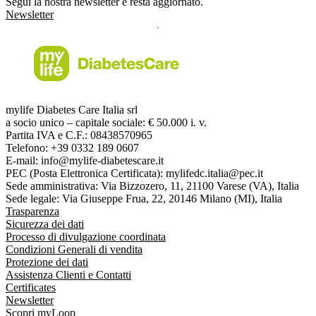
Segui la nostra newsletter e resta aggiornato.
Newsletter
mylife Diabetes Care Italia srl
a socio unico – capitale sociale: € 50.000 i. v.
Partita IVA e C.F.: 08438570965
Telefono: +39 0332 189 0607
E-mail: info@mylife-diabetescare.it
PEC (Posta Elettronica Certificata): mylifedc.italia@pec.it
Sede amministrativa: Via Bizzozero, 11, 21100 Varese (VA), Italia
Sede legale: Via Giuseppe Frua, 22, 20146 Milano (MI), Italia
Trasparenza
Sicurezza dei dati
Processo di divulgazione coordinata
Condizioni Generali di vendita
Protezione dei dati
Assistenza Clienti e Contatti
Certificates
Newsletter
Scopri myLoop