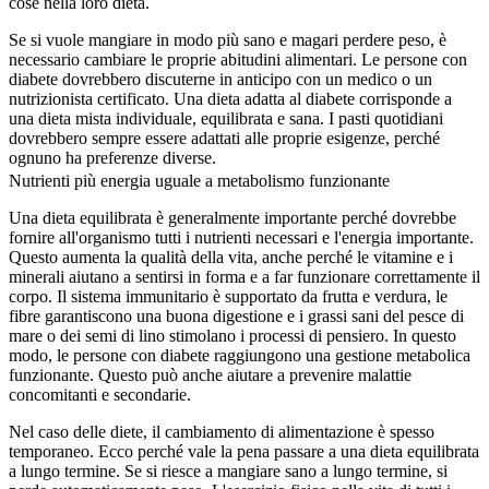
cose nella loro dieta.
Se si vuole mangiare in modo più sano e magari perdere peso, è
necessario cambiare le proprie abitudini alimentari. Le persone con
diabete dovrebbero discuterne in anticipo con un medico o un
nutrizionista certificato. Una dieta adatta al diabete corrisponde a
una dieta mista individuale, equilibrata e sana. I pasti quotidiani
dovrebbero sempre essere adattati alle proprie esigenze, perché
ognuno ha preferenze diverse.
Nutrienti più energia uguale a metabolismo funzionante
Una dieta equilibrata è generalmente importante perché dovrebbe
fornire all'organismo tutti i nutrienti necessari e l'energia importante.
Questo aumenta la qualità della vita, anche perché le vitamine e i
minerali aiutano a sentirsi in forma e a far funzionare correttamente il
corpo. Il sistema immunitario è supportato da frutta e verdura, le
fibre garantiscono una buona digestione e i grassi sani del pesce di
mare o dei semi di lino stimolano i processi di pensiero. In questo
modo, le persone con diabete raggiungono una gestione metabolica
funzionante. Questo può anche aiutare a prevenire malattie
concomitanti e secondarie.
Nel caso delle diete, il cambiamento di alimentazione è spesso
temporaneo. Ecco perché vale la pena passare a una dieta equilibrata
a lungo termine. Se si riesce a mangiare sano a lungo termine, si