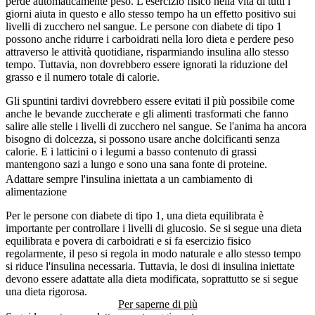
perde automaticamente peso. L'esercizio fisico nella vita di tutti i
giorni aiuta in questo e allo stesso tempo ha un effetto positivo sui
livelli di zucchero nel sangue. Le persone con diabete di tipo 1
possono anche ridurre i carboidrati nella loro dieta e perdere peso
attraverso le attività quotidiane, risparmiando insulina allo stesso
tempo. Tuttavia, non dovrebbero essere ignorati la riduzione del
grasso e il numero totale di calorie.
Gli spuntini tardivi dovrebbero essere evitati il più possibile come
anche le bevande zuccherate e gli alimenti trasformati che fanno
salire alle stelle i livelli di zucchero nel sangue. Se l'anima ha ancora
bisogno di dolcezza, si possono usare anche dolcificanti senza
calorie. E i latticini o i legumi a basso contenuto di grassi
mantengono sazi a lungo e sono una sana fonte di proteine.
Adattare sempre l'insulina iniettata a un cambiamento di
alimentazione
Per le persone con diabete di tipo 1, una dieta equilibrata è
importante per controllare i livelli di glucosio. Se si segue una dieta
equilibrata e povera di carboidrati e si fa esercizio fisico
regolarmente, il peso si regola in modo naturale e allo stesso tempo
si riduce l'insulina necessaria. Tuttavia, le dosi di insulina iniettate
devono essere adattate alla dieta modificata, soprattutto se si segue
una dieta rigorosa.
Per saperne di più