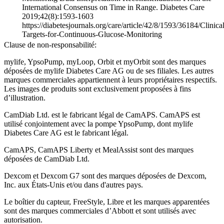
International Consensus on Time in Range. Diabetes Care
2019;42(8):1593-1603
https://diabetesjournals.org/care/article/42/8/1593/36184/Clinical
Targets-for-Continuous-Glucose-Monitoring
Clause de non-responsabilité:
mylife, YpsoPump, myLoop, Orbit et myOrbit sont des marques
déposées de mylife Diabetes Care AG ou de ses filiales. Les autres
marques commerciales appartiennent à leurs propriétaires respectifs.
Les images de produits sont exclusivement proposées à fins
d’illustration
.
CamDiab Ltd. est le fabricant légal de CamAPS. CamAPS est
utilisé conjointement avec la pompe YpsoPump, dont mylife
Diabetes Care AG est le fabricant légal.
CamAPS, CamAPS Liberty et MealAssist sont des marques
déposées de CamDiab Ltd.
Dexcom et Dexcom G7 sont des marques déposées de Dexcom,
Inc. aux États-Unis et/ou dans d'autres pays.
Le boîtier du capteur, FreeStyle, Libre et les marques apparentées
sont des marques commerciales d’Abbott et sont utilisés avec
autorisation.