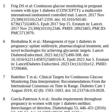
Feig DS et al: Continuous glucose monitoring in pregnant
women with type 1 diabetes (CONCEPTT): a multicentre
international randomised controlled trial. Lancet. 2017 Nov
25;390(10110):2347-2359. doi: 10.1016/S0140-
6736(17)32400-5. Epub 2017 Sep 15. Erratum in: Lancet.
2017 Nov 25;390(10110):2346. PMID: 28923465; PMCID:
PMC5713979.
Benhalima K et al.: Management of type 1 diabetes in
pregnancy: update onlifestyle, pharmacological treatment, and
novel technologies for achieving glycaemic targets. Lancet
DiabetesEndocrinol. 2023 Jul;11(7):490-508. doi:
10.1016/S2213-8587(23)00116-X. Epub 2023 Jun 5. Erratum
in: LancetDiabetes Endocrinol. 2023 Oct;11(10):e12. PMID:
37290466.
Battelino T et al.: Clinical Targets for Continuous Glucose
Monitoring Data Interpretation: Recommendations From the
International Consensus on Time in Range. Diabetes Care 1
August 2019; 42 (8): 1593–1603. doi: 10.2337/dci19-0028.
García-Patterson A et al.: Insulin requirements throughout
pregnancy in women with type 1 diabetes mellitus:
threechanges of direction. Diabetologia 53, 446–451 (2010);