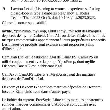
53: 446-51. doi: 10.1007/s00125-009-1633-z.
Lawton J et al.: Listening to women: experiences of using
closed-loop in type 1 diabetes pregnancy. Diabetes
TechnolTher. 2023 Oct 5. doi: 10.1089/dia.2023.0323.
Clause de non-responsabilité:
mylife, YpsoPump, myLoop, Orbit et myOrbit sont des marques
déposées de mylife Diabetes Care AG ou de ses filiales. Les autres
marques commerciales appartiennent à leurs propriétaires respectifs.
Les images de produits sont exclusivement proposées à fins
d’illustration
.
CamDiab Ltd. est le fabricant légal de CamAPS. CamAPS est
utilisé conjointement avec la pompe YpsoPump, dont mylife
Diabetes Care AG est le fabricant légal.
CamAPS, CamAPS Liberty et MealAssist sont des marques
déposées de CamDiab Ltd.
Dexcom et Dexcom G7 sont des marques déposées de Dexcom,
Inc. aux États-Unis et/ou dans d'autres pays.
Le boîtier du capteur, FreeStyle, Libre et les marques apparentées
sont des marques commerciales d’Abbott et sont utilisés avec
autorisation.