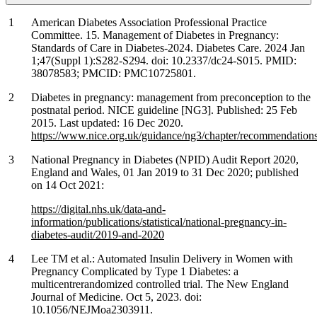
American Diabetes Association Professional Practice
Committee. 15. Management of Diabetes in Pregnancy:
Standards of Care in Diabetes-2024. Diabetes Care. 2024 Jan
1;47(Suppl 1):S282-S294. doi: 10.2337/dc24-S015. PMID:
38078583; PMCID: PMC10725801.
Diabetes in pregnancy: management from preconception to the
postnatal period. NICE guideline [NG3]. Published: 25 Feb
2015. Last updated: 16 Dec 2020.
https://www.nice.org.uk/guidance/ng3/chapter/recommendation
National Pregnancy in Diabetes (NPID) Audit Report 2020,
England and Wales, 01 Jan 2019 to 31 Dec 2020; published
on 14 Oct 2021:
https://digital.nhs.uk/data-and-
information/publications/statistical/national-pregnancy-in-
diabetes-audit/2019-and-2020
Lee TM et al.: Automated Insulin Delivery in Women with
Pregnancy Complicated by Type 1 Diabetes: a
multicentrerandomized controlled trial. The New England
Journal of Medicine. Oct 5, 2023. doi:
10.1056/NEJMoa2303911.