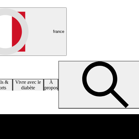
france
ls &
Vivre avec le
À
rts
diabète
propos