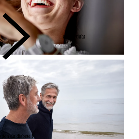
arrow-right
stion du diabète !