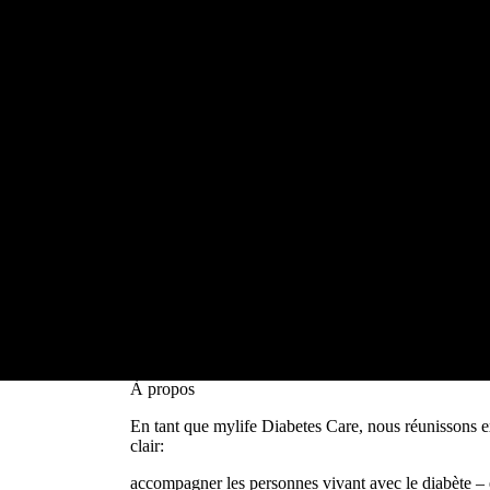
mylife, à vos côtés au quotidien
À propos
En tant que mylife Diabetes Care, nous réunissons e
clair:
accompagner les personnes vivant avec le diabète – 