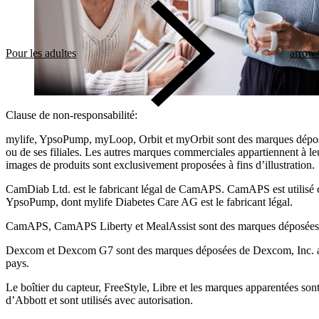
Pour les adultes
arrow-
Clause de non-responsabilité:
mylife, YpsoPump, myLoop, Orbit et myOrbit sont des marques dépo
ou de ses filiales. Les autres marques commerciales appartiennent à leu
images de produits sont exclusivement proposées à fins d’illustration
.
CamDiab Ltd. est le fabricant légal de CamAPS. CamAPS est utilisé
YpsoPump, dont mylife Diabetes Care AG est le fabricant légal.
CamAPS, CamAPS Liberty et MealAssist sont des marques déposée
Dexcom et Dexcom G7 sont des marques déposées de Dexcom, Inc. au
pays.
Le boîtier du capteur, FreeStyle, Libre et les marques apparentées s
d’Abbott et sont utilisés avec autorisation.