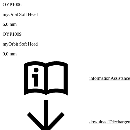
OYP1006
myOrbit Soft Head
6,0 mm
OYP1009
myOrbit Soft Head
9,0 mm
information
Assistance
download
Télécharge