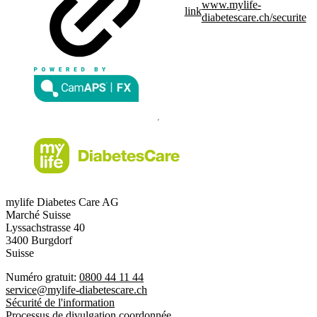
www.mylife-
link
diabetescare.ch/securite
mylife Diabetes Care AG
Marché Suisse
Lyssachstrasse 40
3400 Burgdorf
Suisse
Numéro gratuit:
0800 44 11 44
service@mylife-diabetescare.ch
Sécurité de l'information
Processus de divulgation coordonnée