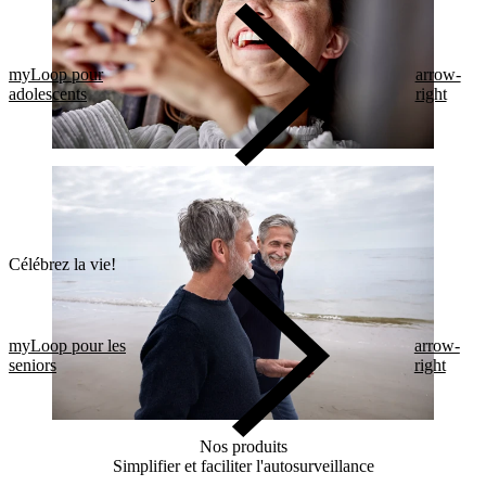
myLoop pour
arrow-
adolescents
right
Célébrez la vie!
myLoop pour les
arrow-
seniors
right
Nos produits
Simplifier et faciliter l'autosurveillance