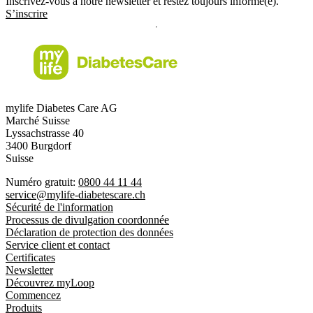
Inscrivez-vous à notre newsletter et restez toujours informé(e).
S’inscrire
mylife Diabetes Care AG
Marché Suisse
Lyssachstrasse 40
3400 Burgdorf
Suisse
Numéro gratuit:
0800 44 11 44
service@mylife-diabetescare.ch
Sécurité de l'information
Processus de divulgation coordonnée
Déclaration de protection des données
Service client et contact
Certificates
Newsletter
Découvrez myLoop
Commencez
Produits