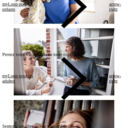
myLoop pour les
arrow-
enfants
right
Prenez votre vie en main en toute confiance
myLoop pour les
arrow-
adultes
right
Sentez-vous libre, soyez vous-même!