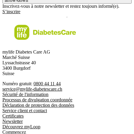
arrow-down
Inscrivez-vous à notre newsletter et restez toujours informé(e).
S’inscrire
mylife Diabetes Care AG
Marché Suisse
Lyssachstrasse 40
3400 Burgdorf
Suisse
Numéro gratuit:
0800 44 11 44
service@mylife-diabetescare.ch
Sécurité de l'information
Processus de divulgation coordonnée
Déclaration de protection des données
Service client et contact
Certificates
Newsletter
Découvrez myLoop
Commencez