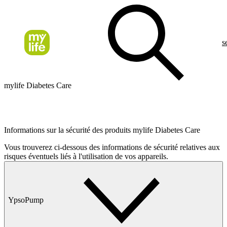
s
mylife Diabetes Care
mylife est une gamme de produits et de services pour les personnes
souffrant de diabète. Elle fournit tout le nécessaire pour une
autosurveillance simple et fiable
Informations sur la sécurité des produits mylife Diabetes Care
Vous trouverez ci-dessous des informations de sécurité relatives aux
risques éventuels liés à l'utilisation de vos appareils.
YpsoPump