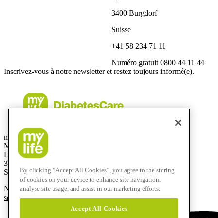
3400 Burgdorf
Suisse
+41 58 234 71 11
Numéro gratuit
0800 44 11 44
Inscrivez-vous à notre newsletter et restez toujours informé(e).
mylife Diabetes Care AG
Marché Suisse
Lyssachstrasse 40
3400 Burgdorf
By clicking “Accept All Cookies”, you agree to the storing
Suisse
of cookies on your device to enhance site navigation,
Numéro gratuit:
0800 44 11 44
analyse site usage, and assist in our marketing efforts.
service@mylife-diabetescare.ch
Accept All Cookies