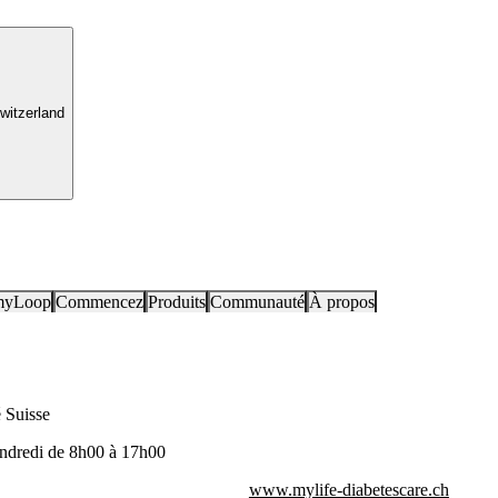
witzerland
myLoop
Commencez
Produits
Communauté
À propos
 Suisse
endredi de 8h00 à 17h00
www.mylife-diabetescare.ch