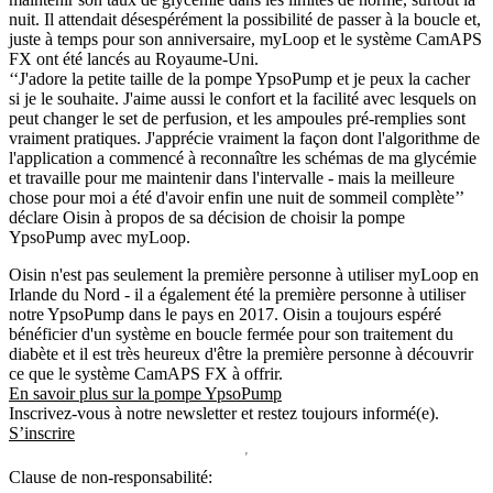
nuit. Il attendait désespérément la possibilité de passer à la boucle et,
juste à temps pour son anniversaire, myLoop et le système CamAPS
FX ont été lancés au Royaume-Uni.
‘‘J'adore la petite taille de la pompe YpsoPump et je peux la cacher
si je le souhaite. J'aime aussi le confort et la facilité avec lesquels on
peut changer le set de perfusion, et les ampoules pré-remplies sont
vraiment pratiques. J'apprécie vraiment la façon dont l'algorithme de
l'application a commencé à reconnaître les schémas de ma glycémie
et travaille pour me maintenir dans l'intervalle - mais la meilleure
chose pour moi a été d'avoir enfin une nuit de sommeil complète’’
déclare Oisin à propos de sa décision de choisir la pompe
YpsoPump avec myLoop.
Oisin n'est pas seulement la première personne à utiliser myLoop en
Irlande du Nord - il a également été la première personne à utiliser
notre YpsoPump dans le pays en 2017. Oisin a toujours espéré
bénéficier d'un système en boucle fermée pour son traitement du
diabète et il est très heureux d'être la première personne à découvrir
ce que le système CamAPS FX à offrir.
En savoir plus sur la pompe YpsoPump
Inscrivez-vous à notre newsletter et restez toujours informé(e).
S’inscrire
Clause de non-responsabilité: