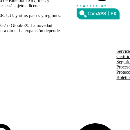
d de Bluetooth SIG, Inc., y
s está sujeto a licencia.
E. UU. y otros países y regiones.
m G7 o Glooko®: La novedad
gar a otros. La expansión depende
Servici
Certifi
Segurid
Proces
Protecc
Boletin