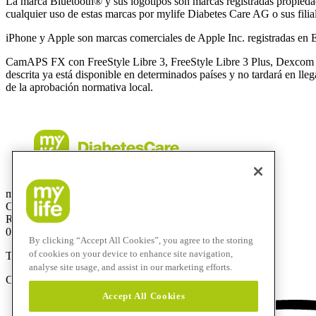
La marca Bluetooth® y sus logotipos son marcas registradas propieda
cualquier uso de estas marcas por mylife Diabetes Care AG o sus filiale
iPhone y Apple son marcas comerciales de Apple Inc. registradas en E
CamAPS FX con FreeStyle Libre 3, FreeStyle Libre 3 Plus, Dexco
descrita ya está disponible en determinados países y no tardará en lle
de la aprobación normativa local.
mylife Diabetes Care, SLU
CIF: B67083030
Rb. Catalunya, 18, 1ª Planta
08007 Barcelona
By clicking “Accept All Cookies”, you agree to the storing
of cookies on your device to enhance site navigation,
Teléfono:
+34 937077003
analyse site usage, and assist in our marketing efforts.
Correo electrónico:
info@mylife-diabetescare.es
Accept All Cookies