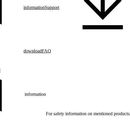
information
Support
download
FAQ
information
For safety information on mentioned products