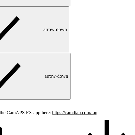
arrow-down
arrow-down
or the CamAPS FX app here:
https://camdiab.com/faq
.