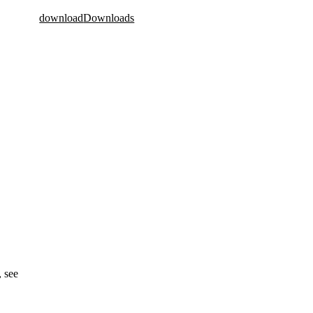
download
Downloads
, see