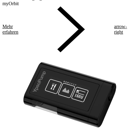
myOrbit
Mehr
arrow-
erfahren
right