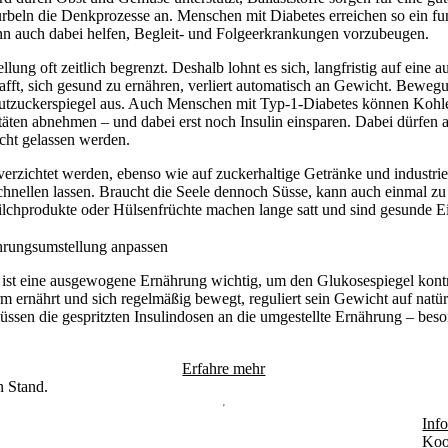
rbeln die Denkprozesse an. Menschen mit Diabetes erreichen so ein fu
 auch dabei helfen, Begleit- und Folgeerkrankungen vorzubeugen.
llung oft zeitlich begrenzt. Deshalb lohnt es sich, langfristig auf ein
fft, sich gesund zu ernähren, verliert automatisch an Gewicht. Bewegun
 Blutzuckerspiegel aus. Auch Menschen mit Typ-1-Diabetes können Kohl
täten abnehmen – und dabei erst noch Insulin einsparen. Dabei dürfen a
cht gelassen werden.
verzichtet werden, ebenso wie auf zuckerhaltige Getränke und industriel
chnellen lassen. Braucht die Seele dennoch Süsse, kann auch einmal zu 
lchprodukte oder Hülsenfrüchte machen lange satt und sind gesunde Ei
ährungsumstellung anpassen
ist eine ausgewogene Ernährung wichtig, um den Glukosespiegel kontr
ernährt und sich regelmäßig bewegt, reguliert sein Gewicht auf natürl
müssen die gespritzten Insulindosen an die umgestellte Ernährung – beso
Erfahre mehr
n Stand.
Info
Koo