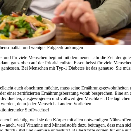
ebensqualität und weniger Folgeerkrankungen
ei und für viele Menschen beginnt mit dem neuen Jahr die Zeit der gute
 dann ganz oben auf der Prioritätenliste. Essen heisst für viele Mensch
u geniessen. Bei Menschen mit Typ-1 Diabetes ist das genauso. Sie müss
ielleicht auch abnehmen möchte, muss seine Ernährungsgewohnheiten 
oder einer zertifizierten Ernährungsberatung vorab besprechen. Eine an
ndividuellen, ausgewogenen und vollwertigen Mischkost. Die täglichen M
 werden, denn jeder Mensch hat andere Vorlieben.
nktionierender Stoffwechsel
nerell wichtig, weil sie den Körper mit allen notwendigen Nährstoffe
ät – auch, weil Vitamine und Mineralstoffe dazu beitragen, dass man sich
d durch Obst und Gemüse unterstützt, Ballaststoffe sorgen für eine g