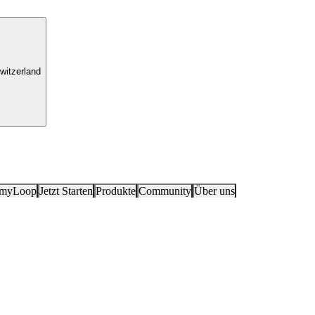
witzerland
 myLoop
Jetzt Starten
Produkte
Community
Über uns