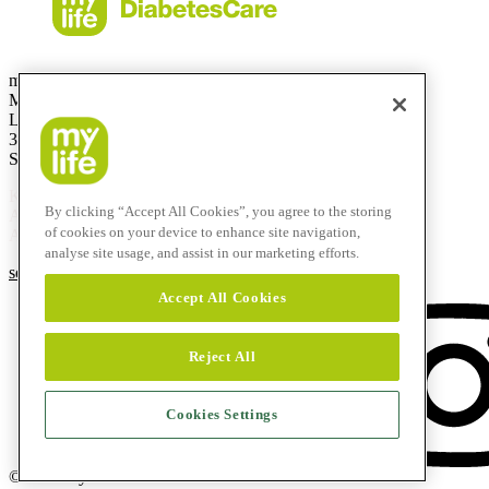
mylife Diabetes Care AG
Markt Schweiz
Lyssachstrasse 40
3400 Burgdorf
Switzerland
Kostenlose Service-Hotline
By clicking “Accept All Cookies”, you agree to the storing
Aus der Schweiz:
0800 44 11 44
of cookies on your device to enhance site navigation,
Aus dem Ausland:
+41 58 234 71 11
analyse site usage, and assist in our marketing efforts.
service@mylife-diabetescare.ch
Accept All Cookies
Reject All
Cookies Settings
© 2026 mylife Diabetes Care AG