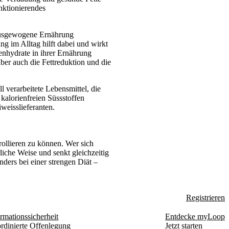
nktionierendes
e ausgewogene Ernährung
g im Alltag hilft dabei und wirkt
enhydrate in ihrer Ernährung
ber auch die Fettreduktion und die
l verarbeitete Lebensmittel, die
kalorienfreien Süssstoffen
weisslieferanten.
ollieren zu können. Wer sich
iche Weise und senkt gleichzeitig
nders bei einer strengen Diät –
Registrieren
rmationssicherheit
Entdecke myLoop
rdinierte Offenlegung
Jetzt starten