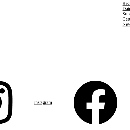
Rec
Dat
Sup
Cert
New
instagram