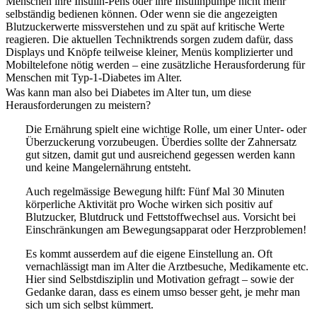
Menschen ihre Insulin-Pens oder ihre Insulinpumpe nicht mehr
selbständig bedienen können. Oder wenn sie die angezeigten
Blutzuckerwerte missverstehen und zu spät auf kritische Werte
reagieren. Die aktuellen Techniktrends sorgen zudem dafür, dass
Displays und Knöpfe teilweise kleiner, Menüs komplizierter und
Mobiltelefone nötig werden – eine zusätzliche Herausforderung für
Menschen mit Typ-1-Diabetes im Alter.
Was kann man also bei Diabetes im Alter tun, um diese
Herausforderungen zu meistern?
Die Ernährung spielt eine wichtige Rolle, um einer Unter- oder
Überzuckerung vorzubeugen. Überdies sollte der Zahnersatz
gut sitzen, damit gut und ausreichend gegessen werden kann
und keine Mangelernährung entsteht.
Auch regelmässige Bewegung hilft: Fünf Mal 30 Minuten
körperliche Aktivität pro Woche wirken sich positiv auf
Blutzucker, Blutdruck und Fettstoffwechsel aus. Vorsicht bei
Einschränkungen am Bewegungsapparat oder Herzproblemen!
Es kommt ausserdem auf die eigene Einstellung an. Oft
vernachlässigt man im Alter die Arztbesuche, Medikamente etc.
Hier sind Selbstdisziplin und Motivation gefragt – sowie der
Gedanke daran, dass es einem umso besser geht, je mehr man
sich um sich selbst kümmert.