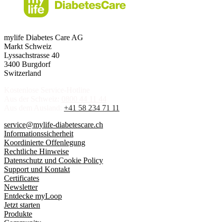
mylife Diabetes Care AG
Markt Schweiz
Lyssachstrasse 40
3400 Burgdorf
Switzerland
Kostenlose Service-Hotline
Aus der Schweiz:
0800 44 11 44
Aus dem Ausland:
+41 58 234 71 11
service@mylife-diabetescare.ch
Informationssicherheit
Koordinierte Offenlegung
Rechtliche Hinweise
Datenschutz und Cookie Policy
Support und Kontakt
Certificates
Newsletter
Entdecke myLoop
Jetzt starten
Produkte