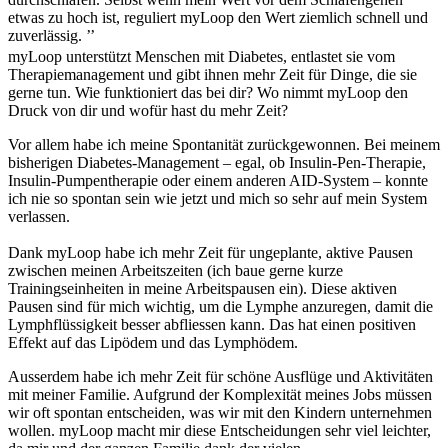
etwas zu hoch ist, reguliert myLoop den Wert ziemlich schnell und
zuverlässig. ’’
myLoop unterstützt Menschen mit Diabetes, entlastet sie vom
Therapiemanagement und gibt ihnen mehr Zeit für Dinge, die sie
gerne tun. Wie funktioniert das bei dir? Wo nimmt myLoop den
Druck von dir und wofür hast du mehr Zeit?
Vor allem habe ich meine Spontanität zurückgewonnen. Bei meinem
bisherigen Diabetes-Management – egal, ob Insulin-Pen-Therapie,
Insulin-Pumpentherapie oder einem anderen AID-System – konnte
ich nie so spontan sein wie jetzt und mich so sehr auf mein System
verlassen.
Dank myLoop habe ich mehr Zeit für ungeplante, aktive Pausen
zwischen meinen Arbeitszeiten (ich baue gerne kurze
Trainingseinheiten in meine Arbeitspausen ein). Diese aktiven
Pausen sind für mich wichtig, um die Lymphe anzuregen, damit die
Lymphflüssigkeit besser abfliessen kann. Das hat einen positiven
Effekt auf das Lipödem und das Lymphödem.
Ausserdem habe ich mehr Zeit für schöne Ausflüge und Aktivitäten
mit meiner Familie. Aufgrund der Komplexität meines Jobs müssen
wir oft spontan entscheiden, was wir mit den Kindern unternehmen
wollen. myLoop macht mir diese Entscheidungen sehr viel leichter,