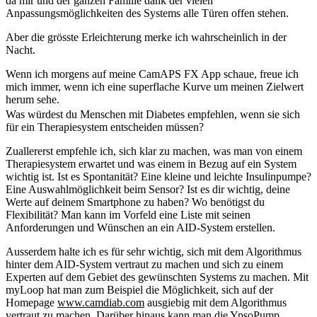
da mir und der ganzen Familie dank der vielen
Anpassungsmöglichkeiten des Systems alle Türen offen stehen.
Aber die grösste Erleichterung merke ich wahrscheinlich in der
Nacht.
Wenn ich morgens auf meine CamAPS FX App schaue, freue ich
mich immer, wenn ich eine superflache Kurve um meinen Zielwert
herum sehe.
Was würdest du Menschen mit Diabetes empfehlen, wenn sie sich
für ein Therapiesystem entscheiden müssen?
Zuallererst empfehle ich, sich klar zu machen, was man von einem
Therapiesystem erwartet und was einem in Bezug auf ein System
wichtig ist. Ist es Spontanität? Eine kleine und leichte Insulinpumpe?
Eine Auswahlmöglichkeit beim Sensor? Ist es dir wichtig, deine
Werte auf deinem Smartphone zu haben? Wo benötigst du
Flexibilität? Man kann im Vorfeld eine Liste mit seinen
Anforderungen und Wünschen an ein AID-System erstellen.
Ausserdem halte ich es für sehr wichtig, sich mit dem Algorithmus
hinter dem AID-System vertraut zu machen und sich zu einem
Experten auf dem Gebiet des gewünschten Systems zu machen. Mit
myLoop hat man zum Beispiel die Möglichkeit, sich auf der
Homepage
www.camdiab.com
ausgiebig mit dem Algorithmus
vertraut zu machen. Darüber hinaus kann man die
YpsoPump