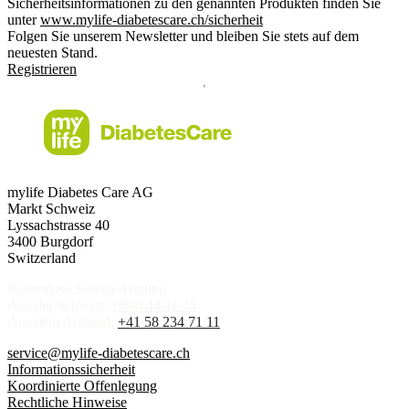
Sicherheitsinformationen zu den genannten Produkten finden Sie
unter
www.mylife-diabetescare.ch/sicherheit
Folgen Sie unserem Newsletter und bleiben Sie stets auf dem
neuesten Stand.
Registrieren
mylife Diabetes Care AG
Markt Schweiz
Lyssachstrasse 40
3400 Burgdorf
Switzerland
Kostenlose Service-Hotline
Aus der Schweiz:
0800 44 11 44
Aus dem Ausland:
+41 58 234 71 11
service@mylife-diabetescare.ch
Informationssicherheit
Koordinierte Offenlegung
Rechtliche Hinweise