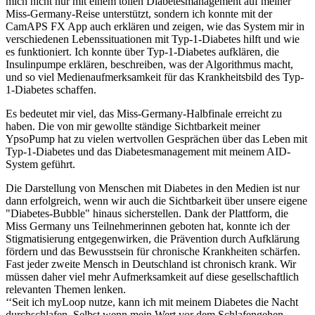
mich nicht nur mit einem tollen Diabetesmanagement auf meiner
Miss-Germany-Reise unterstützt, sondern ich konnte mit der
CamAPS FX App auch erklären und zeigen, wie das System mir in
verschiedenen Lebenssituationen mit Typ-1-Diabetes hilft und wie
es funktioniert. Ich konnte über Typ-1-Diabetes aufklären, die
Insulinpumpe erklären, beschreiben, was der Algorithmus macht,
und so viel Medienaufmerksamkeit für das Krankheitsbild des Typ-
1-Diabetes schaffen.
Es bedeutet mir viel, das Miss-Germany-Halbfinale erreicht zu
haben. Die von mir gewollte ständige Sichtbarkeit meiner
YpsoPump hat zu vielen wertvollen Gesprächen über das Leben mit
Typ-1-Diabetes und das Diabetesmanagement mit meinem AID-
System geführt.
Die Darstellung von Menschen mit Diabetes in den Medien ist nur
dann erfolgreich, wenn wir auch die Sichtbarkeit über unsere eigene
"Diabetes-Bubble" hinaus sicherstellen. Dank der Plattform, die
Miss Germany uns Teilnehmerinnen geboten hat, konnte ich der
Stigmatisierung entgegenwirken, die Prävention durch Aufklärung
fördern und das Bewusstsein für chronische Krankheiten schärfen.
Fast jeder zweite Mensch in Deutschland ist chronisch krank. Wir
müssen daher viel mehr Aufmerksamkeit auf diese gesellschaftlich
relevanten Themen lenken.
‘‘Seit ich myLoop nutze, kann ich mit meinem Diabetes die Nacht
durchschlafen. Selbst wenn mein Wert vor dem Schlafengehen