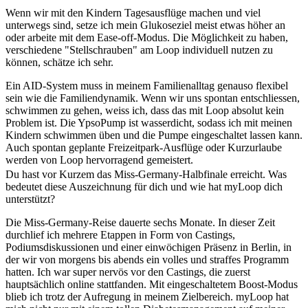
Wenn wir mit den Kindern Tagesausflüge machen und viel
unterwegs sind, setze ich mein Glukoseziel meist etwas höher an
oder arbeite mit dem Ease-off-Modus. Die Möglichkeit zu haben,
verschiedene "Stellschrauben" am Loop individuell nutzen zu
können, schätze ich sehr.
Ein AID-System muss in meinem Familienalltag genauso flexibel
sein wie die Familiendynamik. Wenn wir uns spontan entschliessen,
schwimmen zu gehen, weiss ich, dass das mit Loop absolut kein
Problem ist. Die YpsoPump ist wasserdicht, sodass ich mit meinen
Kindern schwimmen üben und die Pumpe eingeschaltet lassen kann.
Auch spontan geplante Freizeitpark-Ausflüge oder Kurzurlaube
werden von Loop hervorragend gemeistert.
Du hast vor Kurzem das Miss-Germany-Halbfinale erreicht. Was
bedeutet diese Auszeichnung für dich und wie hat myLoop dich
unterstützt?
Die Miss-Germany-Reise dauerte sechs Monate. In dieser Zeit
durchlief ich mehrere Etappen in Form von Castings,
Podiumsdiskussionen und einer einwöchigen Präsenz in Berlin, in
der wir von morgens bis abends ein volles und straffes Programm
hatten. Ich war super nervös vor den Castings, die zuerst
hauptsächlich online stattfanden. Mit eingeschaltetem Boost-Modus
blieb ich trotz der Aufregung in meinem Zielbereich. myLoop hat