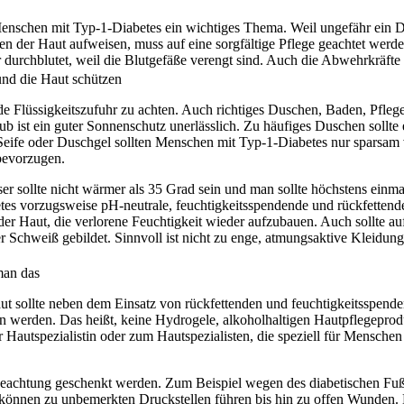
Menschen mit Typ-1-Diabetes ein wichtiges Thema. Weil ungefähr ein Dr
n der Haut aufweisen, muss auf eine sorgfältige Pflege geachtet werde
er durchblutet, weil die Blutgefäße verengt sind. Auch die Abwehrkräfte
 und die Haut schützen
nde Flüssigkeitszufuhr zu achten. Auch richtiges Duschen, Baden, Pfle
b ist ein guter Sonnenschutz unerlässlich. Zu häufiges Duschen sollt
 Seife oder Duschgel sollten Menschen mit Typ-1-Diabetes nur sparsam
bevorzugen.
ser sollte nicht wärmer als 35 Grad sein und man sollte höchstens ein
es vorzugsweise pH-neutrale, feuchtigkeitsspendende und rückfetten
der Haut, die verlorene Feuchtigkeit wieder aufzubauen. Auch sollte au
 Schweiß gebildet. Sinnvoll ist nicht zu enge, atmungsaktive Kleidung.
 man das
ut sollte neben dem Einsatz von rückfettenden und feuchtigkeitsspend
n werden. Das heißt, keine Hydrogele, alkoholhaltigen Hautpflegeprod
r Hautspezialistin oder zum Hautspezialisten, die speziell für Mensche
Beachtung geschenkt werden. Zum Beispiel wegen des diabetischen Fu
n können zu unbemerkten Druckstellen führen bis hin zu offen Wunden. 