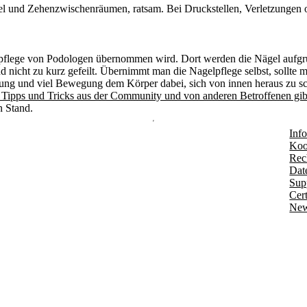
el und Zehenzwischenräumen, ratsam. Bei Druckstellen, Verletzungen 
elpflege von Podologen übernommen wird. Dort werden die Nägel aufgru
d nicht zu kurz gefeilt. Übernimmt man die Nagelpflege selbst, sollte
rung und viel Bewegung dem Körper dabei, sich von innen heraus zu s
 Tipps und Tricks aus der Community und von anderen Betroffenen gibt
n Stand.
Info
Koo
Rec
Dat
Sup
Cert
New