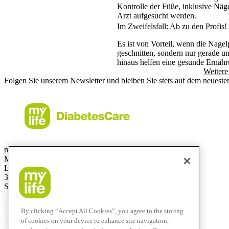
Kontrolle der Füße, inklusive Näg
Arzt aufgesucht werden.
Im Zweifelsfall: Ab zu den Profis!
Es ist von Vorteil, wenn die Nag
geschnitten, sondern nur gerade un
hinaus helfen eine gesunde Ernäh
Weitere
Folgen Sie unserem Newsletter und bleiben Sie stets auf dem neueste
mylife Diabetes Care AG
Markt Schweiz
Lyssachstrasse 40
3400 Burgdorf
Switzerland
Kostenlose Service-Hotline
By clicking “Accept All Cookies”, you agree to the storing
Aus der Schweiz:
0800 44 11 44
of cookies on your device to enhance site navigation,
Aus dem Ausland:
+41 58 234 71 11