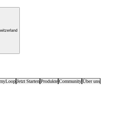
witzerland
 myLoop
Jetzt Starten
Produkte
Community
Über uns