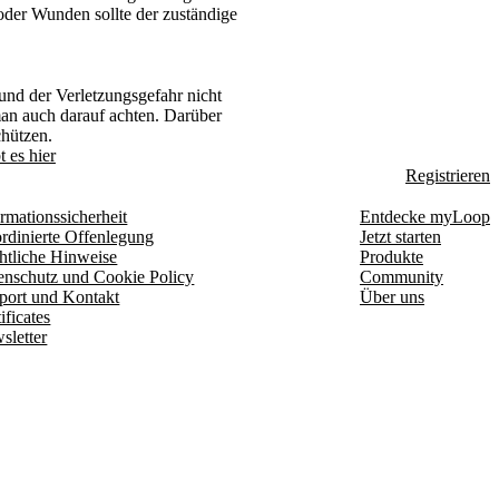
oder Wunden sollte der zuständige
nd der Verletzungsgefahr nicht
 man auch darauf achten. Darüber
chützen.
 es hier
Registrieren
rmationssicherheit
Entdecke myLoop
rdinierte Offenlegung
Jetzt starten
htliche Hinweise
Produkte
enschutz und Cookie Policy
Community
port und Kontakt
Über uns
ificates
sletter