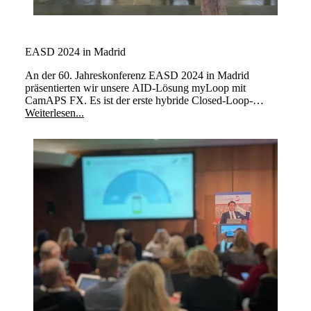
EASD 2024 in Madrid
An der 60. Jahreskonferenz EASD 2024 in Madrid
präsentierten wir unsere AID-Lösung myLoop mit
CamAPS FX. Es ist der erste hybride Closed-Loop-
Algorithmus, der für den Einsatz bei der Planung oder
Weiterlesen...
während der Schwangerschaft entwickelt und zugelassen
wurde.