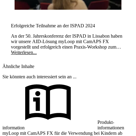
Erfolgreiche Teilnahme an der ISPAD 2024
An der 50. Jahreskonferenz der ISPAD in Lissabon haben
wir unsere AID-Lösung myLoop mit CamAPS FX
vorgestellt und erfolgreich einen Praxis-Workshop zum
Thema "Automatisierte Insulinverabreichung mit CamAPS
Weiterlesen...
FX zum Management von Typ-1-Diabetes mit praktischen
Einblicken" durchgeführt.
Ähnliche Inhalte
Sie könnten auch interessiert sein an ...
Produkt-
information
informationen
myLoop mit CamAPS FX für die Verwendung bei Kindern ab