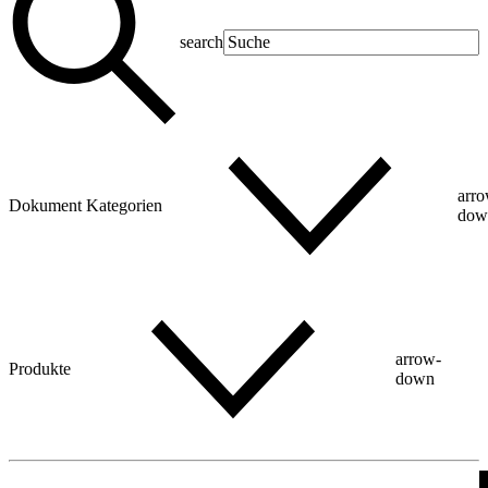
search
arr
Dokument Kategorien
dow
arrow-
Produkte
down