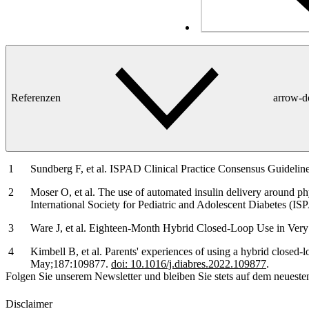
Referenzen
arrow-
Sundberg F, et al. ISPAD Clinical Practice Consensus Guidelin
Moser O, et al. The use of automated insulin delivery around phy
International Society for Pediatric and Adolescent Diabetes (I
Ware J, et al. Eighteen-Month Hybrid Closed-Loop Use in Very
Kimbell B, et al. Parents' experiences of using a hybrid closed
May;187:109877.
doi: 10.1016/j.diabres.2022.109877
.
Folgen Sie unserem Newsletter und bleiben Sie stets auf dem neueste
Disclaimer