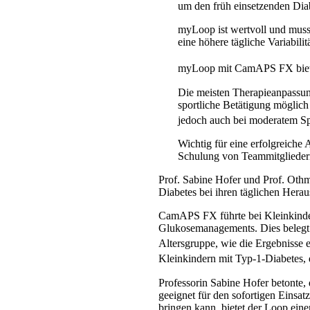
um den früh einsetzenden Dia
myLoop ist wertvoll und muss 
eine höhere tägliche Variabil
myLoop mit CamAPS FX bietet 
Die meisten Therapieanpassun
sportliche Betätigung möglic
jedoch auch bei moderatem Spo
Wichtig für eine erfolgreich
Schulung von Teammitgliedern
Prof. Sabine Hofer und Prof. Oth
Diabetes bei ihren täglichen Hera
CamAPS FX führte bei Kleinkinder
Glukosemanagements. Dies belegt d
Altersgruppe, wie die Ergebnisse e
Kleinkindern mit Typ-1-Diabetes,
Professorin Sabine Hofer betonte, 
geeignet für den sofortigen Eins
bringen kann, bietet der Loop eine