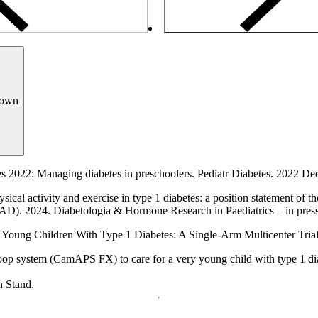
down
es 2022: Managing diabetes in preschoolers. Pediatr Diabetes. 2022 D
sical activity and exercise in type 1 diabetes: a position statement of
SPAD). 2024. Diabetologia & Hormone Research in Paediatrics – in press
 Young Children With Type 1 Diabetes: A Single-Arm Multicenter Tria
-loop system (CamAPS FX) to care for a very young child with type 1 dia
n Stand.