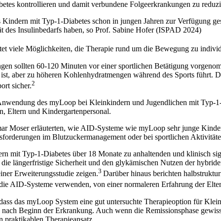
betes kontrollieren und damit verbundene Folgeerkrankungen zu reduzi
Kindern mit Typ-1-Diabetes schon in jungen Jahren zur Verfügung gest
ität des Insulinbedarfs haben, so Prof. Sabine Hofer (ISPAD 2024)
viele Möglichkeiten, die Therapie rund um die Bewegung zu individu
gen sollten 60-120 Minuten vor einer sportlichen Betätigung vorgen
h ist, aber zu höheren Kohlenhydratmengen während des Sports führt.
2
rt sicher.
e Anwendung des myLoop bei Kleinkindern und Jugendlichen mit Typ-1-
, Eltern und Kindergartenpersonal.
mar Moser erläuterten, wie AID-Systeme wie myLoop sehr junge Kinde
usforderungen im Blutzuckermanagement oder bei sportlichen Aktivitäte
n mit Typ-1-Diabetes über 18 Monate zu anhaltenden und klinisch sig
ie längerfristige Sicherheit und den glykämischen Nutzen der hybrid
3
iner Erweiterungsstudie zeigen.
Darüber hinaus berichten halbstruktur
 die AID-Systeme verwenden, von einer normaleren Erfahrung der Elter
dass das myLoop System eine gut untersuchte Therapieoption für Kleink
atz nach Beginn der Erkrankung. Auch wenn die Remissionsphase gewis
n praktikablen Therapieansatz.