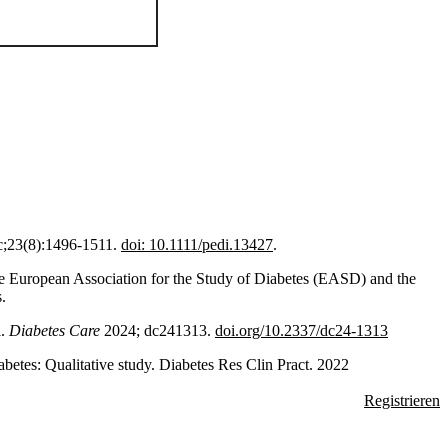
ec;23(8):1496-1511.
doi: 10.1111/pedi.13427
.
 the European Association for the Study of Diabetes (EASD) and the
.
l.
Diabetes Care
2024; dc241313.
doi.org/10.2337/dc24-1313
betes: Qualitative study. Diabetes Res Clin Pract. 2022
Registrieren