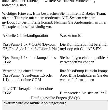
untenstehender Tabelle, ob weitere Schritte zur Vorbereitung
notwendig sind.
Wichtiger Hinweis:
Bitte besprechen Sie mit Ihrem Diabetes-Team,
ob eine Therapie mit einem modernen AID-System wie dem
myLoop für Sie in Frage kommt. Nehmen Sie Änderungen an Ihrer
Therapie nicht selbstständig vor.
Aktuelle Gerätekonfiguration
Was zu tun ist
YpsoPump 1.5x + CGM (Dexcom
Die Konfiguration ist bereit für
G6, FreeStyle Libre 3 / Libre 3 Plus)
myLoop mit CamAPS FX.
YpsoPump 1.5x ohne kompatibles
Sie benötigen ein kompatible
CGM
verwenden zu können
Verwendung einer älteren
Ihre YpsoPump ist nicht kompa
YpsoPump (YpsoPump 1.5 oder
App. Bitte kontaktieren Sie den
1.1) mit oder ohne CGM
weitere Informationen
Pen/ICT-Therapie mit oder ohne
CGM
Bitte wenden Sie sich an Ihr D
Häufig gestellte Fragen (FAQs)
Warum wird die mylife App eingestellt?