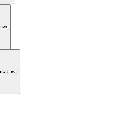
down
row-down