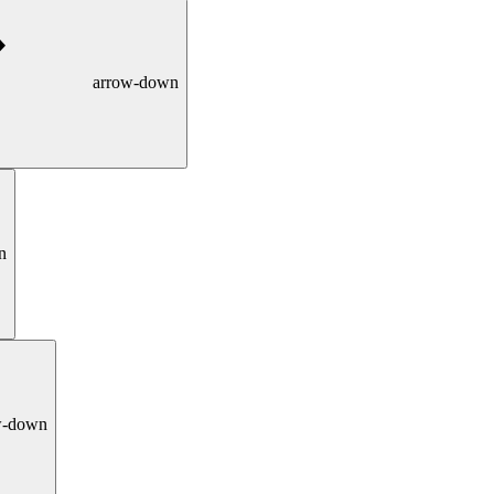
arrow-down
n
w-down