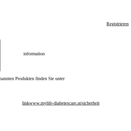
Registrieren
information
nannten Produkten finden Sie unter
link
www.mylife-diabetescare.at/sicherheit