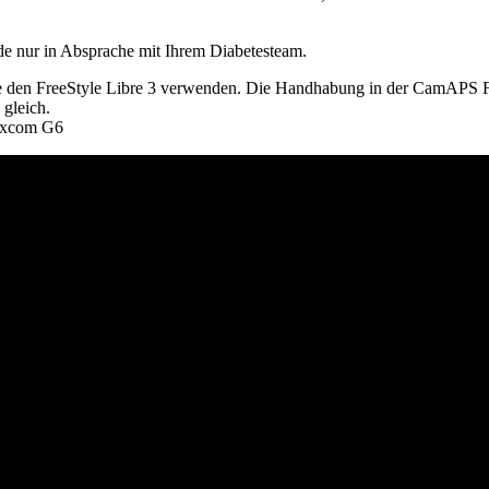
de nur in Absprache mit Ihrem Diabetesteam.
e den FreeStyle Libre 3 verwenden. Die Handhabung in der CamAPS FX
 gleich.
Dexcom G6