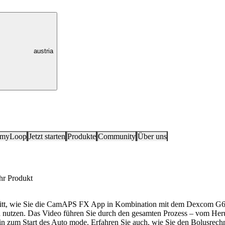
austria
 myLoop
Jetzt starten
Produkte
Community
Über uns
Ihr Produkt
chritt, wie Sie die CamAPS FX App in Kombination mit dem Dexcom G6 o
nutzen. Das Video führen Sie durch den gesamten Prozess – vom Her
hin zum Start des Auto mode. Erfahren Sie auch, wie Sie den Bolusrech