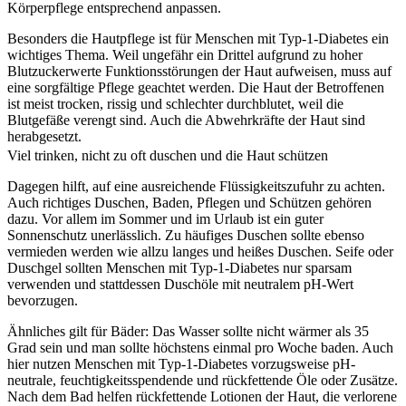
Körperpflege entsprechend anpassen.
Besonders die Hautpflege ist für Menschen mit Typ-1-Diabetes ein
wichtiges Thema. Weil ungefähr ein Drittel aufgrund zu hoher
Blutzuckerwerte Funktionsstörungen der Haut aufweisen, muss auf
eine sorgfältige Pflege geachtet werden. Die Haut der Betroffenen
ist meist trocken, rissig und schlechter durchblutet, weil die
Blutgefäße verengt sind. Auch die Abwehrkräfte der Haut sind
herabgesetzt.
Viel trinken, nicht zu oft duschen und die Haut schützen
Dagegen hilft, auf eine ausreichende Flüssigkeitszufuhr zu achten.
Auch richtiges Duschen, Baden, Pflegen und Schützen gehören
dazu. Vor allem im Sommer und im Urlaub ist ein guter
Sonnenschutz unerlässlich. Zu häufiges Duschen sollte ebenso
vermieden werden wie allzu langes und heißes Duschen. Seife oder
Duschgel sollten Menschen mit Typ-1-Diabetes nur sparsam
verwenden und stattdessen Duschöle mit neutralem pH-Wert
bevorzugen.
Ähnliches gilt für Bäder: Das Wasser sollte nicht wärmer als 35
Grad sein und man sollte höchstens einmal pro Woche baden. Auch
hier nutzen Menschen mit Typ-1-Diabetes vorzugsweise pH-
neutrale, feuchtigkeitsspendende und rückfettende Öle oder Zusätze.
Nach dem Bad helfen rückfettende Lotionen der Haut, die verlorene