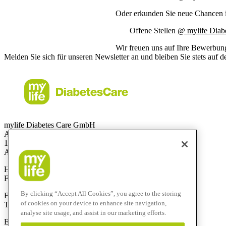
Oder erkunden Sie neue Chancen in
Offene Stellen
@ mylife Diabe
Wir freuen uns auf Ihre Bewerbun
Melden Sie sich für unseren Newsletter an und bleiben Sie stets auf 
mylife Diabetes Care GmbH
Am Euro Platz 2
1120 Wien
Austria
Hotline:
0800 300 304
Fax:
+43 720 880 148
By clicking “Accept All Cookies”, you agree to the storing
Für Anrufe aus dem Ausland:
of cookies on your device to enhance site navigation,
Technik-Hotline:
+43 720 882 805
analyse site usage, and assist in our marketing efforts.
E-Mail:
service@mylife-diabetescare.at