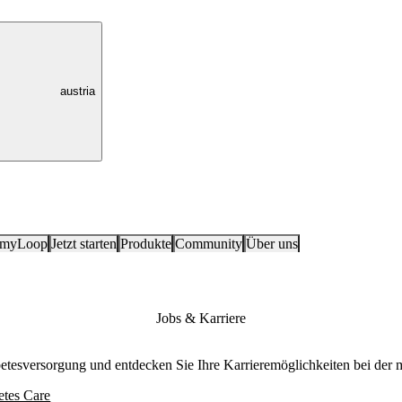
austria
 myLoop
Jetzt starten
Produkte
Community
Über uns
Jobs & Karriere
betesversorgung und entdecken Sie Ihre Karrieremöglichkeiten bei der
etes Care