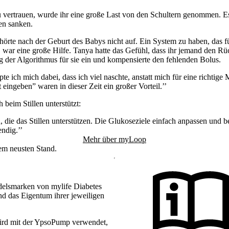
vertrauen, wurde ihr eine große Last von den Schultern genommen. Es 
en sanken.
rte nach der Geburt des Babys nicht auf. Ein System zu haben, das für 
 war eine große Hilfe. Tanya hatte das Gefühl, dass ihr jemand den Rüc
ng der Algorithmus für sie ein und kompensierte den fehlenden Bolus.
te ich mich dabei, dass ich viel naschte, anstatt mich für eine richtige
ingeben” waren in dieser Zeit ein großer Vorteil.’’
eim Stillen unterstützt:
 die das Stillen unterstützen. Die Glukoseziele einfach anpassen und 
ndig.’’
Mehr über myLoop
dem neusten Stand.
delsmarken von mylife Diabetes
d das Eigentum ihrer jeweiligen
ird mit der YpsoPump verwendet,