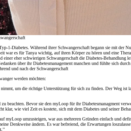
hwangerschaft
t Typ-1-Diabetes. Während ihrer Schwangerschaft begann sie mit der N
eit war es für Tanya wichtig, auf ihren Körper zu hören und eine Therap
rend einer eher schwierigen Schwangerschaft die Diabetes-Behandlung 
edanken über ihr Diabetesmanagement manchen und fühlte sich durch 
während und nach der Schwangerschaft
chwanger werden möchten:
it nimmt, um die richtige Unterstützung für sich zu finden. Der Weg ist 
el zu beachten. Bevor sie den myLoop für ihr Diabetesmanagment verwe
cht klar, wie viel Zeit es kostete, sich mit dem Diabetes und seiner Beh
 auf myLoop umzusteigen, war aus mehreren Gründen einfach und defin
meine Denkweise ändern. Es war befreiend, die Erwartungen loszulass
.’’