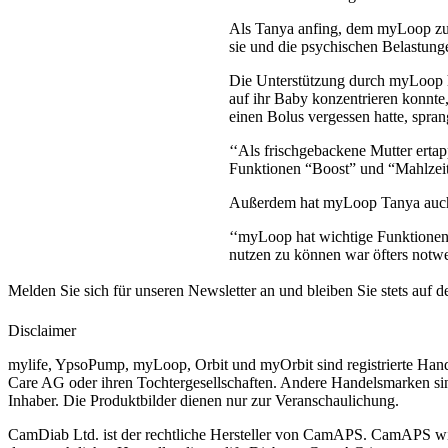
Als Tanya anfing, dem myLoop zu 
sie und die psychischen Belastung
Die Unterstützung durch myLoop hö
auf ihr Baby konzentrieren konnte,
einen Bolus vergessen hatte, spra
‘‘Als frischgebackene Mutter ertapp
Funktionen “Boost” und “Mahlzeit e
Außerdem hat myLoop Tanya auch b
‘‘myLoop hat wichtige Funktionen,
nutzen zu können war öfters notwe
Melden Sie sich für unseren Newsletter an und bleiben Sie stets auf 
Disclaimer
mylife, YpsoPump, myLoop, Orbit und myOrbit sind registrierte Han
Care AG oder ihren Tochtergesellschaften. Andere Handelsmarken sin
Inhaber. Die Produktbilder dienen nur zur Veranschaulichung.
CamDiab Ltd. ist der rechtliche Hersteller von CamAPS. CamAPS w