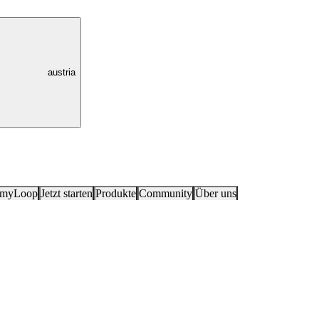
austria
 myLoop
Jetzt starten
Produkte
Community
Über uns