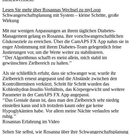
Lesen Sie mehr über Rosannas Wechsel zu myLoop
Schwangerschaftsplanung mit System – kleine Schritte, große
Wirkung
Mit nur wenigen Anpassungen an ihrem täglichen Diabetes-
Management gelang es Rosanna, ihre vorschwangerschaftlichen
Glukoseziele zu erreichen. Über die CamAPS FX App nahm sie in
enger Abstimmung mit ihrem Diabetes-Team gelegentlich feine
Justierungen vor, um die Werte weiter zu stabilisieren.
‘‘Der Algorithmus schafft es meist allein, mich stabil im
gewünschten Zielbereich zu halten.’’
Als sie schließlich erfuhr, dass sie schwanger war, wurde ihr
Zielbereich erneut angepasst und die Abstände zwischen den
Kontrollterminen verkürzt. Schritt für Schritt wurden das
Kohlenhydrat-Insulin-Verhältnis, das Körpergewicht und weitere
Parameter in der CamAPS FX App angepasst.
‘‘Das Geniale daran ist, dass man den Zielbereich sehr niedrig
einstellen kann und ich trotzdem kaum oder gar keine
Hypoglykämien habe. Vor allem meine Nächte verlaufen sehr
ruhig.’’
Rosannas Erfahrung im Video
Sehen Sie selbst, wie Rosanna über ihre Schwangerschaftsplanung