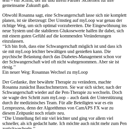
sein – ein Schritt, der ihr und ihrem Partner Sicherheit für ihre
gemeinsame Zukunft gab.
Obwohl Rosanna sagt, eine Schwangerschaft lasse sich nie komplett
planen, ist sie überzeugt: Der Umstieg auf myLoop war genau der
richtige Weg, um sich optimal vorzubereiten. Die Eingewöhnung ins
neue System und die stabileren Glukosewerte halfen ihr dabei, sich
mit einem guten Gefühl auf die kommenden Veränderungen
einzulassen.
‘‘Ich bin froh, dass eine Schwangerschaft möglich ist und dass ich
sie mit myLoop leichter bewältigen und genießen kann. Die
psychische Belastung durch das Diabetes-Management schon vor
der Schwangerschaft wird oft nicht wahrgenommen. Aber sie ist
riesig.’’
Ein neuer Weg: Rosannas Wechsel zu myLoop
Der Gedanke, ihre bewährte Therapie zu verändern, machte
Rosanna zunächst Bauchschmerzen. Sie war sich sicher, nach der
Schwangerschaft wieder auf die Pen-Therapie zu wechseln. Doch
sie wagte den Schritt zum myLoop – auch dank der Unterstützung
durch ihr medizinisches Team. Für alle Beteiligten war es ein
Lernprozess, denn der Algorithmus von CamAPS FX war zu
diesem Zeitpunkt noch relativ neu.
‘‘Die Umstellung fiel mir viel leichter und ging vor allem viel
schneller, als ich gedacht hatte. Ich möchte auch nicht mehr zum Pen
zurückwechseln.’’