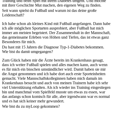
Training und beim Spiel mit ihrem Diabetes umgeht. Und möchte
mit ihrer Geschichte Mut machen, den eigenen Weg zu finden.
Seit wann spielst du Fußball und warum ist das deine große
Leidenschaft?
Ich habe schon als kleines Kind mit Fußball angefangen. Dann habe
ich alle möglichen Sportarten ausprobiert, aber Fußball hat mich
immer am meisten begeistert. Der Zusammenhalt in der Mannschaft,
das gemeinsame Erleben von Höhen und Tiefen, das ist etwas ganz
Besonderes für mich.
Du hast mit 15 Jahren die Diagnose Typ-1-Diabetes bekommen.
Wie bist du damit umgegangen?
Zum Glück haben mir die Ärzte bereits im Krankenhaus gesagt,
dass ich weiter Fußball spielen und alles machen kann, auch wenn
es für mich ein bisschen umständlicher wird. Damit haben sie mir
die Angst genommen und ich habe dort auch erste Sporteinheiten
gemacht. Viele Mannschaftskolleginnen haben mich damals im
Krankenhaus besucht und auch von meinen Trainern habe ich sehr
viel Unterstützung erhalten. Als ich wieder ins Training eingestiegen
bin und manchmal vom Spielfeld musste um etwas zu essen, war
das anfangs schon komisch für alle, aber irgendwann war es normal
und es hat sich keiner mehr gewundert.
Wie bist du zu myLoop gekommen?