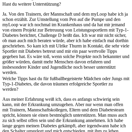
Hast du weitere Unterstützung?
Ja. Von den Trainern, der Mannschaft und dem myLoop habe ich ja
schon erzählt. Zur Umstellung vom Pen auf die Pumpe und den
myLoop war ich nochmal im Krankenhaus und da hat mir jemand
von einem Projekt zur Betreuung von Leistungssportlern mit Typ-1-
Diabetes berichtet, Challenge D heißt das. Ich war mir nicht sicher,
ob man auch mich beraten würde, aber ich habe einfach mal dorthin
geschrieben. So kam ich mit Ulrike Thurm in Kontakt, die sehr viele
Sportler mit Diabetes betreut und mir ein paar wertvolle Tipps
gegeben hat. Es wäre toll, wenn solche Projekte noch bekannter und
größer würden, damit mehr Menschen davon erfahren und
insbesondere Kinder und Jugendliche noch besser unterstützt
werden.
Welche Tipps hast du für fußballbegeisterte Mädchen oder Jungs mit
Typ-1-Diabetes, die davon träumen erfolgreiche Sportler zu
werden?
Aus meiner Erfahrung weiß ich, dass es anfangs schwierig sein
kann, mit der Erkrankung umzugehen. Aber nur wenn man offen
mit Trainern, Mannschaftskollegen, Eltern und dem Diabetesteam
spricht, können sie einen bestmöglich unterstützen. Man muss auch
zu sich selbst offen sein und die Erkrankung annehmen. Ich habe
lange gegen meinen Diabetes gekämpft, aber irgendwann habe ich
den Schalter umgelegt und mich entschieden, mit ihm zu leben.