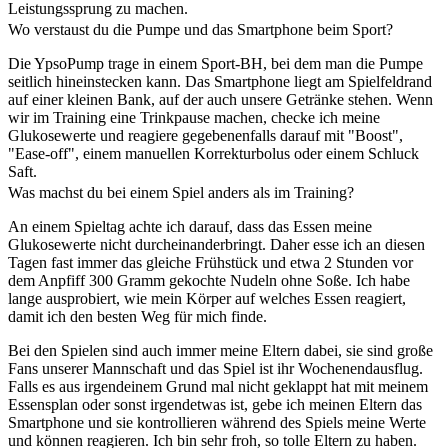
Leistungssprung zu machen.
Wo verstaust du die Pumpe und das Smartphone beim Sport?
Die YpsoPump trage in einem Sport-BH, bei dem man die Pumpe
seitlich hineinstecken kann. Das Smartphone liegt am Spielfeldrand
auf einer kleinen Bank, auf der auch unsere Getränke stehen. Wenn
wir im Training eine Trinkpause machen, checke ich meine
Glukosewerte und reagiere gegebenenfalls darauf mit "Boost",
"Ease-off", einem manuellen Korrekturbolus oder einem Schluck
Saft.
Was machst du bei einem Spiel anders als im Training?
An einem Spieltag achte ich darauf, dass das Essen meine
Glukosewerte nicht durcheinanderbringt. Daher esse ich an diesen
Tagen fast immer das gleiche Frühstück und etwa 2 Stunden vor
dem Anpfiff 300 Gramm gekochte Nudeln ohne Soße. Ich habe
lange ausprobiert, wie mein Körper auf welches Essen reagiert,
damit ich den besten Weg für mich finde.
Bei den Spielen sind auch immer meine Eltern dabei, sie sind große
Fans unserer Mannschaft und das Spiel ist ihr Wochenendausflug.
Falls es aus irgendeinem Grund mal nicht geklappt hat mit meinem
Essensplan oder sonst irgendetwas ist, gebe ich meinen Eltern das
Smartphone und sie kontrollieren während des Spiels meine Werte
und können reagieren. Ich bin sehr froh, so tolle Eltern zu haben.