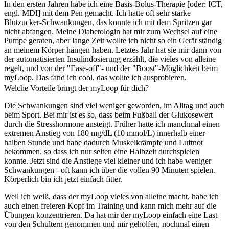
In den ersten Jahren habe ich eine Basis-Bolus-Therapie [oder: ICT,
engl. MDI] mit dem Pen gemacht. Ich hatte oft sehr starke
Blutzucker-Schwankungen, das konnte ich mit dem Spritzen gar
nicht abfangen. Meine Diabetologin hat mir zum Wechsel auf eine
Pumpe geraten, aber lange Zeit wollte ich nicht so ein Gerät ständig
an meinem Körper hängen haben. Letztes Jahr hat sie mir dann von
der automatisierten Insulindosierung erzählt, die vieles von alleine
regelt, und von der "Ease-off"- und der "Boost"-Möglichkeit beim
myLoop. Das fand ich cool, das wollte ich ausprobieren.
Welche Vorteile bringt der myLoop für dich?
Die Schwankungen sind viel weniger geworden, im Alltag und auch
beim Sport. Bei mir ist es so, dass beim Fußball der Glukosewert
durch die Stresshormone ansteigt. Früher hatte ich manchmal einen
extremen Anstieg von 180 mg/dL (10 mmol/L) innerhalb einer
halben Stunde und habe dadurch Muskelkrämpfe und Luftnot
bekommen, so dass ich nur selten eine Halbzeit durchspielen
konnte. Jetzt sind die Anstiege viel kleiner und ich habe weniger
Schwankungen - oft kann ich über die vollen 90 Minuten spielen.
Körperlich bin ich jetzt einfach fitter.
Weil ich weiß, dass der myLoop vieles von alleine macht, habe ich
auch einen freieren Kopf im Training und kann mich mehr auf die
Übungen konzentrieren. Da hat mir der myLoop einfach eine Last
von den Schultern genommen und mir geholfen, nochmal einen