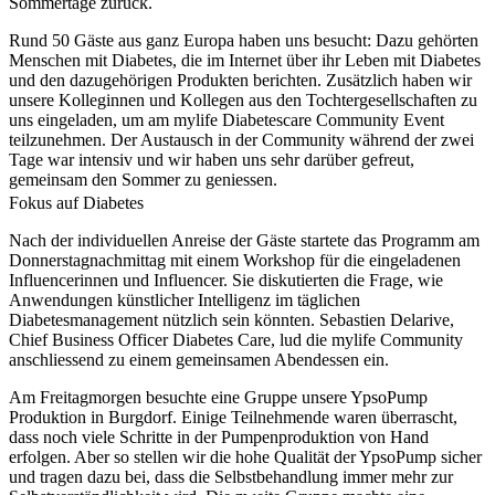
Sommertage zurück.
Rund 50 Gäste aus ganz Europa haben uns besucht: Dazu gehörten
Menschen mit Diabetes, die im Internet über ihr Leben mit Diabetes
und den dazugehörigen Produkten berichten. Zusätzlich haben wir
unsere Kolleginnen und Kollegen aus den Tochtergesellschaften zu
uns eingeladen, um am mylife Diabetescare Community Event
teilzunehmen. Der Austausch in der Community während der zwei
Tage war intensiv und wir haben uns sehr darüber gefreut,
gemeinsam den Sommer zu geniessen.
Fokus auf Diabetes
Nach der individuellen Anreise der Gäste startete das Programm am
Donnerstagnachmittag mit einem Workshop für die eingeladenen
Influencerinnen und Influencer. Sie diskutierten die Frage, wie
Anwendungen künstlicher Intelligenz im täglichen
Diabetesmanagement nützlich sein könnten. Sebastien Delarive,
Chief Business Officer Diabetes Care, lud die mylife Community
anschliessend zu einem gemeinsamen Abendessen ein.
Am Freitagmorgen besuchte eine Gruppe unsere YpsoPump
Produktion in Burgdorf. Einige Teilnehmende waren überrascht,
dass noch viele Schritte in der Pumpenproduktion von Hand
erfolgen. Aber so stellen wir die hohe Qualität der YpsoPump sicher
und tragen dazu bei, dass die Selbstbehandlung immer mehr zur