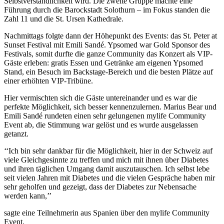
Selbstverständlichkeit wird. Die zweite Gruppe machte eine
Führung durch die Barockstadt Solothurn – im Fokus standen die
Zahl 11 und die St. Ursen Kathedrale.
Nachmittags folgte dann der Höhepunkt des Events: das St. Peter at
Sunset Festival mit Emili Sandé. Ypsomed war Gold Sponsor des
Festivals, somit durfte die ganze Community das Konzert als VIP-
Gäste erleben: gratis Essen und Getränke am eigenen Ypsomed
Stand, ein Besuch im Backstage-Bereich und die besten Plätze auf
einer erhöhten VIP-Tribüne.
Hier vermischten sich die Gäste untereinander und es war die
perfekte Möglichkeit, sich besser kennenzulernen. Marius Bear und
Emili Sandé rundeten einen sehr gelungenen mylife Community
Event ab, die Stimmung war gelöst und es wurde ausgelassen
getanzt.
‘‘Ich bin sehr dankbar für die Möglichkeit, hier in der Schweiz auf
viele Gleichgesinnte zu treffen und mich mit ihnen über Diabetes
und ihren täglichen Umgang damit auszutauschen. Ich selbst lebe
seit vielen Jahren mit Diabetes und die vielen Gespräche haben mir
sehr geholfen und gezeigt, dass der Diabetes zur Nebensache
werden kann,’’
sagte eine Teilnehmerin aus Spanien über den mylife Community
Event.