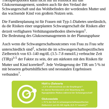
Therapieoptionen kann nicht nur im Hinblick auf das
Glukosemanagement, sondern auch für den Verlauf der
Schwangerschaft und das Wohlbefinden der werdenden Mutter und
das wachsende Kind von großem Nutzen sein.
Die Familienplanung ist für Frauen mit Typ-1-Diabetes unerlässlich,
da die Risiken einer ungeplanten Schwangerschaft die Risiken aller
1
derzeit verfügbaren Verhütungsmethoden überwiegen
.
Die Bedeutung des Glukosemanagements in der Planungsphase
Auch wenn die Schwangerschaftsoutcomes von Frau zu Frau sehr
2
unterschiedlich sind
, scheint die im schwangerschaftsspezifischen
Zielbereich von 63–140 mg/dL (3.5–7.8 mmol/L) verbrachte Zeit
3-5
(TIRp)
der Faktor zu sein, der am stärksten mit den Risiken für
6
Mutter und Kind korreliert
. Jede Verlängerung der TIR um 5 % ist
mit besseren geburtshilflichen und neonatalen Ergebnissen
7
verbunden
.