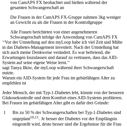
von CamAPS FX beobachtet und hielten während der
gesamten Schwangerschaft an
Die Frauen in der CamAPS FX-Gruppe nahmen 3kg weniger
an Gewicht zu als die Frauen in der Kontrollgruppe
Alle Frauen berichteten von einer angenehmeren
Schwangerschaft infolge der Anwendung von CamAPS FX
‘‘Vor der Umstellung auf den myLoop habe ich viel Zeit und Mühe
in das Diabetes-Management investiert. Nach der Umstellung hat
sich auch meine Denkweise verändert. Es war befreiend, die
Erwartungen loszulassen und darauf zu vertrauen, dass das AID-
System auf seine eigene Weise lernt.’’
sagt Tanya Ilkiw, die myLoop während ihrer Schwangerschaft
nutzte.
Warum ein AID-System für jede Frau im gebärfähigen Alter zu
empfehlen ist
Jeder Mensch, der mit Typ-1-Diabetes lebt, könnte von der besseren
Glukosekontrolle und dem Komfort eines AID-Systems profitieren.
Bei Frauen im gebärfähigen Alter gibt es dafür drei Gründe:
Bis zu 50 % der Schwangerschaften bei Typ-1-Diabetes sind
10,11
ungeplant
. Je besser der Diabetes vor der Empfängnis
eingestellt wird, desto besser sind die Ergebnisse für die Frau