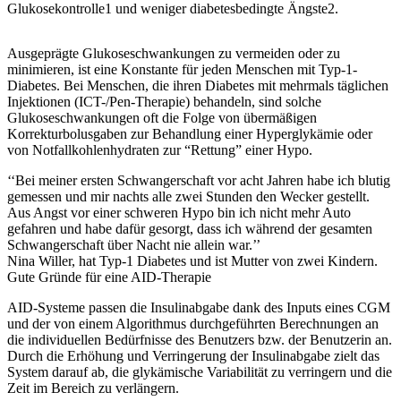
Glukosekontrolle1 und weniger diabetesbedingte Ängste2.
Ausgeprägte Glukoseschwankungen zu vermeiden oder zu
minimieren, ist eine Konstante für jeden Menschen mit Typ-1-
Diabetes. Bei Menschen, die ihren Diabetes mit mehrmals täglichen
Injektionen (ICT-/Pen-Therapie) behandeln, sind solche
Glukoseschwankungen oft die Folge von übermäßigen
Korrekturbolusgaben zur Behandlung einer Hyperglykämie oder
von Notfallkohlenhydraten zur “Rettung” einer Hypo.
‘‘Bei meiner ersten Schwangerschaft vor acht Jahren habe ich blutig
gemessen und mir nachts alle zwei Stunden den Wecker gestellt.
Aus Angst vor einer schweren Hypo bin ich nicht mehr Auto
gefahren und habe dafür gesorgt, dass ich während der gesamten
Schwangerschaft über Nacht nie allein war.’’
Nina Willer, hat Typ-1 Diabetes und ist Mutter von zwei Kindern.
Gute Gründe für eine AID-Therapie
AID-Systeme passen die Insulinabgabe dank des Inputs eines CGM
und der von einem Algorithmus durchgeführten Berechnungen an
die individuellen Bedürfnisse des Benutzers bzw. der Benutzerin an.
Durch die Erhöhung und Verringerung der Insulinabgabe zielt das
System darauf ab, die glykämische Variabilität zu verringern und die
Zeit im Bereich zu verlängern.