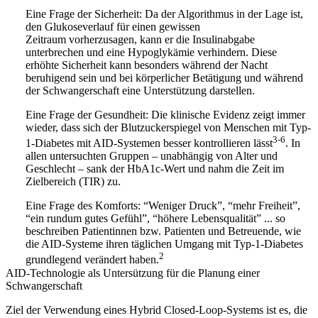
Eine Frage der Sicherheit:
Da der Algorithmus in der Lage ist,
den
Glukoseverlauf für einen gewissen
Zeitraum
vorherzusagen, kann er die Insulinabgabe
unterbrechen und eine Hypoglykämie verhindern. Diese
erhöhte Sicherheit
kann besonders während der Nacht
beruhigend sein und bei körperlicher Betätigung und während
der Schwangerschaft eine Unterstützung darstellen.
Eine Frage der Gesundheit:
Die klinische Evidenz zeigt immer
wieder, dass sich der Blutzuckerspiegel von Menschen mit Typ-
3-6
1-Diabetes mit AID-Systemen besser kontrollieren lässt
. In
allen untersuchten
Gruppen – unabhängig von Alter und
Geschlecht –
sank der HbA1c-Wert und nahm die Zeit im
Zielbereich (TIR) zu.
Eine Frage des Komforts:
“Weniger Druck”, “mehr Freiheit”,
“ein rundum gutes Gefühl”, “höhere Lebensqualität” ... so
beschreiben Patientinnen bzw. Patienten und Betreuende, wie
die AID-Systeme ihren täglichen Umgang mit Typ-1-Diabetes
2
grundlegend verändert haben.
AID-Technologie als Untersützung für die Planung einer
Schwangerschaft
Ziel der Verwendung eines Hybrid Closed-Loop-Systems ist es, die