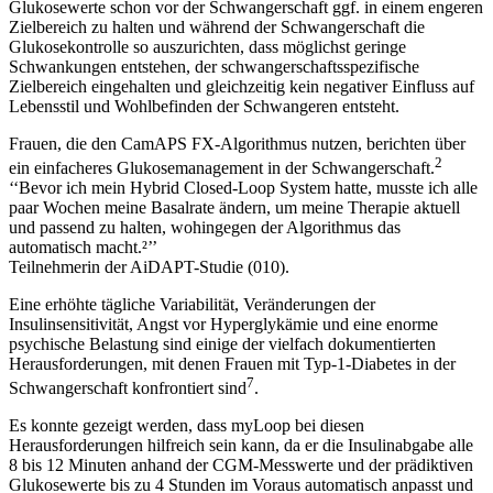
Glukosewerte schon vor der Schwangerschaft ggf. in einem engeren
Zielbereich zu halten und während der Schwangerschaft die
Glukosekontrolle so auszurichten, dass möglichst geringe
Schwankungen entstehen, der schwangerschaftsspezifische
Zielbereich eingehalten und gleichzeitig kein negativer Einfluss auf
Lebensstil und Wohlbefinden der Schwangeren entsteht.
Frauen, die den CamAPS FX-Algorithmus nutzen, berichten über
2
ein einfacheres Glukosemanagement in der Schwangerschaft.
‘‘Bevor ich mein Hybrid Closed-Loop System hatte, musste ich alle
paar Wochen meine Basalrate ändern, um meine Therapie aktuell
und passend zu halten, wohingegen der Algorithmus das
automatisch macht.²’’
Teilnehmerin der AiDAPT-Studie (010).
Eine erhöhte tägliche Variabilität, Veränderungen der
Insulinsensitivität, Angst vor Hyperglykämie und eine enorme
psychische Belastung sind einige der vielfach dokumentierten
Herausforderungen, mit denen Frauen mit Typ-1-Diabetes in der
7
Schwangerschaft konfrontiert sind
.
Es konnte gezeigt werden, dass myLoop bei diesen
Herausforderungen hilfreich sein kann
, da er die Insulinabgabe alle
8 bis 12 Minuten anhand der CGM-Messwerte und der prädiktiven
Glukosewerte bis zu 4 Stunden im Voraus automatisch anpasst und