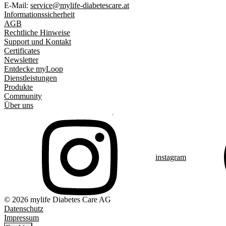
E-Mail:
service@mylife-diabetescare.at
Informationssicherheit
AGB
Rechtliche Hinweise
Support und Kontakt
Certificates
Newsletter
Entdecke myLoop
Dienstleistungen
Produkte
Community
Über uns
instagram
© 2026 mylife Diabetes Care AG
Datenschutz
Impressum