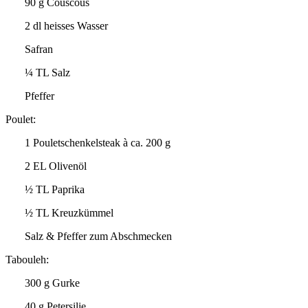
90 g Couscous
2 dl heisses Wasser
Safran
¼ TL Salz
Pfeffer
Poulet:
1 Pouletschenkelsteak à ca. 200 g
2 EL Olivenöl
½ TL Paprika
½ TL Kreuzkümmel
Salz & Pfeffer zum Abschmecken
Tabouleh:
300 g Gurke
40 g Petersilie