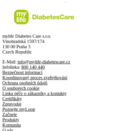
mylife Diabetes Care s.r.o.
Vinohradská 1597/174
130 00 Praha 3
Czech Republic
E-Mail:
info@mylife-diabetescare.cz
Infolinka:
800 140 440
Bezpečnost informací
Koordinovaný proces zveřejňování
Ochrana osobních údajů
O souborech cookie
Linka péče o zákazníky a kontakty
Certifikáty
Zpravodaj
Poznejte myLoop
Začnete
Produkty
Komunita
O nás