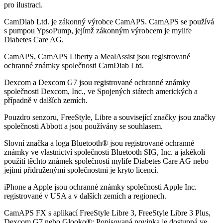
pro ilustraci.
CamDiab Ltd. je zákonný výrobce CamAPS. CamAPS se používá
s pumpou YpsoPump, jejímž zákonným výrobcem je mylife
Diabetes Care AG.
CamAPS, CamAPS Liberty a MealAssist jsou registrované
ochranné známky společnosti CamDiab Ltd.
Dexcom a Dexcom G7 jsou registrované ochranné známky
společnosti Dexcom, Inc., ve Spojených státech amerických a
případně v dalších zemích.
Pouzdro senzoru, FreeStyle, Libre a související značky jsou značky
společnosti Abbott a jsou používány se souhlasem.
Slovní značka a loga Bluetooth® jsou registrované ochranné
známky ve vlastnictví společnosti Bluetooth SIG, Inc. a jakékoli
použití těchto známek společností mylife Diabetes Care AG nebo
jejími přidruženými společnostmi je kryto licencí.
iPhone a Apple jsou ochranné známky společnosti Apple Inc.
registrované v USA a v dalších zemích a regionech.
CamAPS FX s aplikací FreeStyle Libre 3, FreeStyle Libre 3 Plus,
Dexcom G7 nebo Glooko®: Popisovaná novinka je dostupná ve