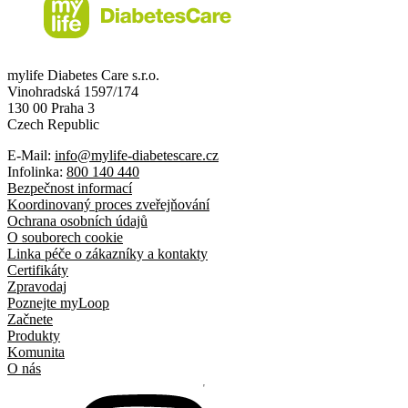
mylife Diabetes Care s.r.o.
Vinohradská 1597/174
130 00 Praha 3
Czech Republic
E-Mail:
info@mylife-diabetescare.cz
Infolinka:
800 140 440
Bezpečnost informací
Koordinovaný proces zveřejňování
Ochrana osobních údajů
O souborech cookie
Linka péče o zákazníky a kontakty
Certifikáty
Zpravodaj
Poznejte myLoop
Začnete
Produkty
Komunita
O nás