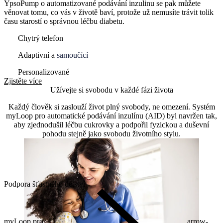
YpsoPump o automatizované podávání inzulinu se pak můžete
věnovat tomu, co vás v životě baví, protože už nemusíte trávit tolik
času starostí o správnou léčbu diabetu.
Chytrý telefon
Adaptivní a
samoučící
Personalizované
Zjistěte více
Užívejte si svobodu v každé fázi života
Každý člověk si zaslouží život plný svobody, ne omezení. Systém
myLoop pro automatické podávání inzulínu (AID) byl navržen tak,
aby zjednodušil léčbu cukrovky a podpořil fyzickou a duševní
pohodu stejně jako svobodu životního stylu.
Podpora šťastného dětství
myLoop pro
arrow-