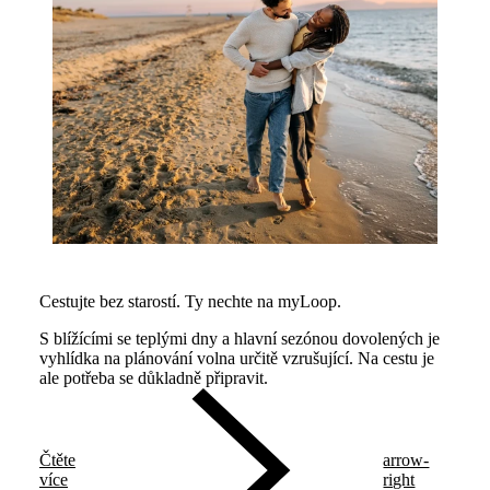
Cestujte bez starostí. Ty nechte na myLoop.
S blížícími se teplými dny a hlavní sezónou dovolených je
vyhlídka na plánování volna určitě vzrušující. Na cestu je
ale potřeba se důkladně připravit.
Čtěte
arrow-
více
right