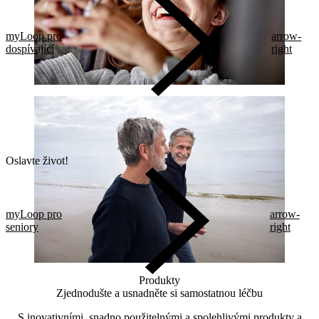
myLoop pro
arrow-
dospívající
right
Oslavte život!
myLoop pro
arrow-
seniory
right
Produkty
Zjednodušte a usnadněte si samostatnou léčbu
S inovativními, snadno použitelnými a spolehlivými produkty a