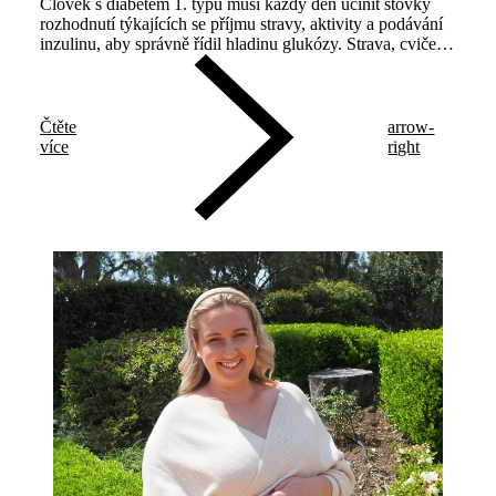
Člověk s diabetem 1. typu musí každý den učinit stovky
rozhodnutí týkajících se příjmu stravy, aktivity a podávání
inzulinu, aby správně řídil hladinu glukózy. Strava, cvičení,
zátěž – to vše má vliv na glykémii a může způsobit
hyperglykémii nebo hypoglykémii.
Čtěte
arrow-
více
right