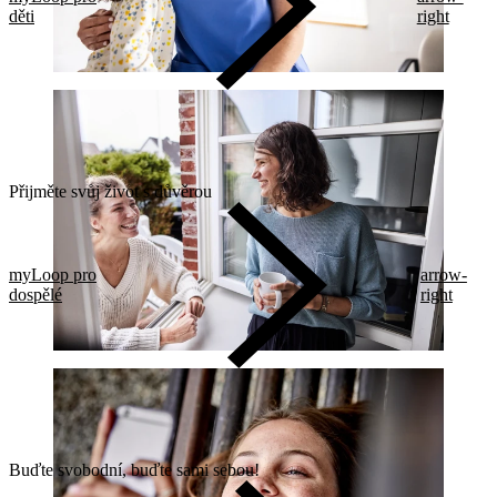
děti
right
Přijměte svůj život s důvěrou
myLoop pro
arrow-
dospělé
right
Buďte svobodní, buďte sami sebou!