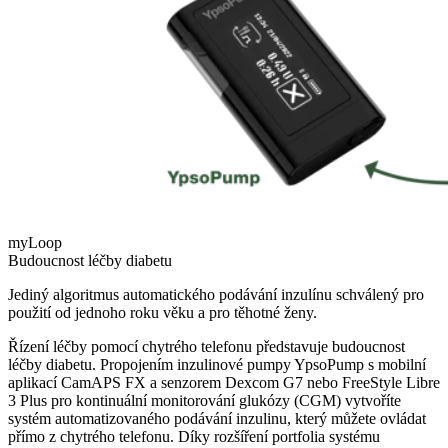
myLoop
Budoucnost léčby diabetu
Jediný algoritmus automatického podávání inzulínu schválený pro
použití od jednoho roku věku a pro těhotné ženy.
Řízení léčby pomocí chytrého telefonu představuje budoucnost
léčby diabetu. Propojením inzulinové pumpy YpsoPump s mobilní
aplikací CamAPS FX a senzorem Dexcom G7 nebo FreeStyle Libre
3 Plus pro kontinuální monitorování glukózy (CGM) vytvoříte
systém automatizovaného podávání inzulinu, který můžete ovládat
přímo z chytrého telefonu. Díky rozšíření portfolia systému