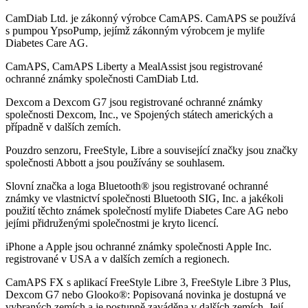
CamDiab Ltd. je zákonný výrobce CamAPS. CamAPS se používá
s pumpou YpsoPump, jejímž zákonným výrobcem je mylife
Diabetes Care AG.
CamAPS, CamAPS Liberty a MealAssist jsou registrované
ochranné známky společnosti CamDiab Ltd.
Dexcom a Dexcom G7 jsou registrované ochranné známky
společnosti Dexcom, Inc., ve Spojených státech amerických a
případně v dalších zemích.
Pouzdro senzoru, FreeStyle, Libre a související značky jsou značky
společnosti Abbott a jsou používány se souhlasem.
Slovní značka a loga Bluetooth® jsou registrované ochranné
známky ve vlastnictví společnosti Bluetooth SIG, Inc. a jakékoli
použití těchto známek společností mylife Diabetes Care AG nebo
jejími přidruženými společnostmi je kryto licencí.
iPhone a Apple jsou ochranné známky společnosti Apple Inc.
registrované v USA a v dalších zemích a regionech.
CamAPS FX s aplikací FreeStyle Libre 3, FreeStyle Libre 3 Plus,
Dexcom G7 nebo Glooko®: Popisovaná novinka je dostupná ve
vybraných zemích a je postupně zaváděna v dalších zemích. Její