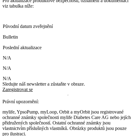
Pro aktualizace produktové bezpečnosti, oznámení a dokumentaci
viz tabulka níže:
Původní datum zveřejnění
Bulletin
Poslední aktualizace
N/A
N/A
N/A
Sledujte náš newsletter a zůstaňte v obraze.
Zaregistrovat se
Právní upozornění:
mylife, YpsoPump, myLoop, Orbit a myOrbit jsou registrované
ochranné známky společnosti mylife Diabetes Care AG nebo jejích
přidružených společností. Ostatní ochranné známky jsou
vlastnictvím příslušných vlastníků. Obrázky produktů jsou pouze
pro ilustraci.