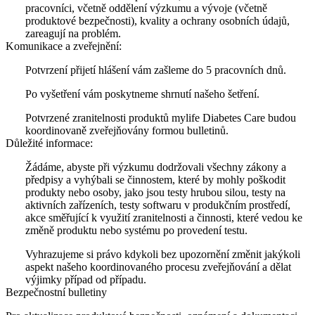
pracovníci, včetně oddělení výzkumu a vývoje (včetně
produktové bezpečnosti), kvality a ochrany osobních údajů,
zareagují na problém.
Komunikace a zveřejnění:
Potvrzení přijetí hlášení vám zašleme do 5 pracovních dnů.
Po vyšetření vám poskytneme shrnutí našeho šetření.
Potvrzené zranitelnosti produktů mylife Diabetes Care budou
koordinovaně zveřejňovány formou bulletinů.
Důležité informace:
Žádáme, abyste při výzkumu dodržovali všechny zákony a
předpisy a vyhýbali se činnostem, které by mohly poškodit
produkty nebo osoby, jako jsou testy hrubou silou, testy na
aktivních zařízeních, testy softwaru v produkčním prostředí,
akce směřující k využití zranitelnosti a činnosti, které vedou ke
změně produktu nebo systému po provedení testu.
Vyhrazujeme si právo kdykoli bez upozornění změnit jakýkoli
aspekt našeho koordinovaného procesu zveřejňování a dělat
výjimky případ od případu.
Bezpečnostní bulletiny