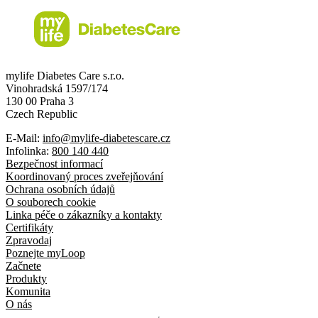
mylife Diabetes Care s.r.o.
Vinohradská 1597/174
130 00 Praha 3
Czech Republic
E-Mail:
info@mylife-diabetescare.cz
Infolinka:
800 140 440
Bezpečnost informací
Koordinovaný proces zveřejňování
Ochrana osobních údajů
O souborech cookie
Linka péče o zákazníky a kontakty
Certifikáty
Zpravodaj
Poznejte myLoop
Začnete
Produkty
Komunita
O nás