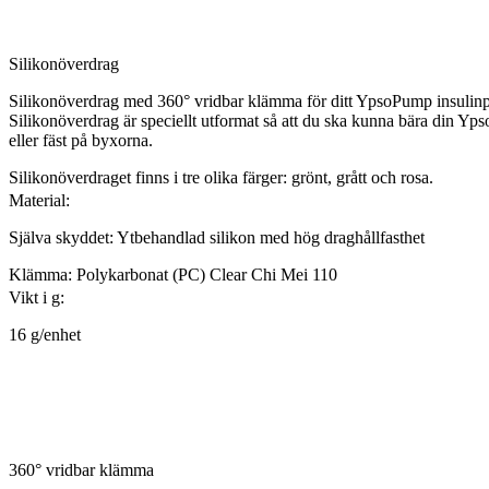
Silikonöverdrag
Silikonöverdrag med 360° vridbar klämma för ditt YpsoPump insuli
Silikonöverdrag är speciellt utformat så att du ska kunna bära din Yps
eller fäst på byxorna.
Silikonöverdraget finns i tre olika färger: grönt, grått och rosa.
Material:
Själva skyddet: Ytbehandlad silikon med hög draghållfasthet
Klämma: Polykarbonat (PC) Clear Chi Mei 110
Vikt i g:
16 g/enhet
360° vridbar klämma