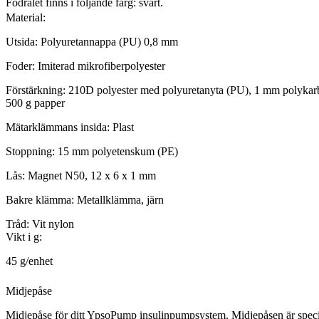
Fodralet finns i följande färg: svart.
Material:
Utsida: Polyuretannappa (PU) 0,8 mm
Foder: Imiterad mikrofiberpolyester
Förstärkning: 210D polyester med polyuretanyta (PU), 1 mm polykarb
500 g papper
Mätarklämmans insida: Plast
Stoppning: 15 mm polyetenskum (PE)
Lås: Magnet N50, 12 x 6 x 1 mm
Bakre klämma: Metallklämma, järn
Tråd: Vit nylon
Vikt i g:
45 g/enhet
Midjepåse
Midjepåse för ditt YpsoPump insulinpumpsystem. Midjepåsen är speci