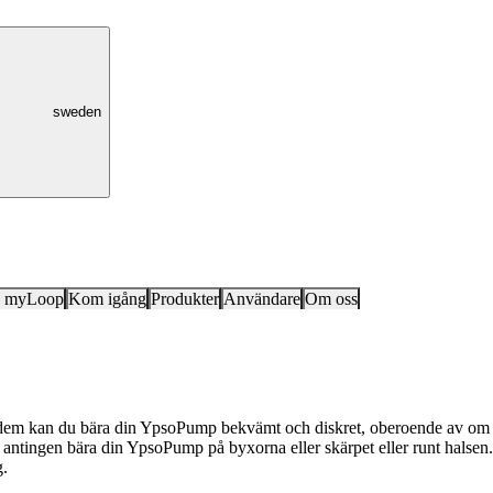
sweden
k myLoop
Kom igång
Produkter
Användare
Om oss
 dem kan du bära din YpsoPump bekvämt och diskret, oberoende av om du
antingen bära din YpsoPump på byxorna eller skärpet eller runt halsen.
g.