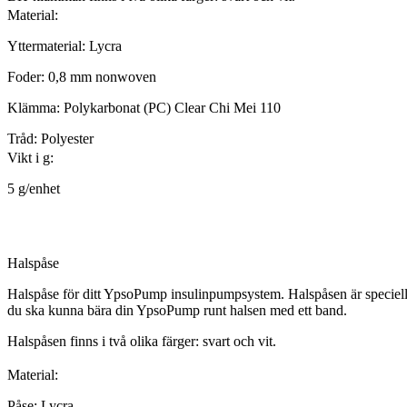
Material:
Yttermaterial: Lycra
Foder: 0,8 mm nonwoven
Klämma: Polykarbonat (PC) Clear Chi Mei 110
Tråd: Polyester
Vikt i g:
5 g/enhet
Halspåse
Halspåse för ditt YpsoPump insulinpumpsystem. Halspåsen är speciellt
du ska kunna bära din YpsoPump runt halsen med ett band.
Halspåsen finns i två olika färger: svart och vit.
Material:
Påse: Lycra