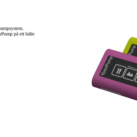
npumpsystem.
oPump på ett bälte