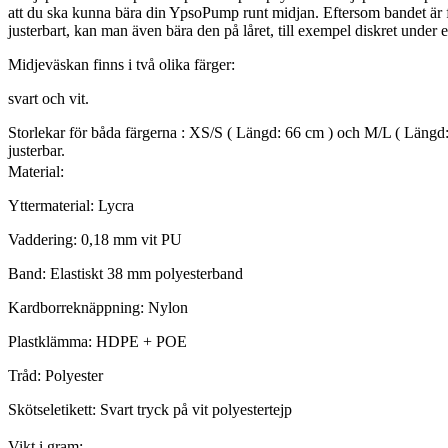
att du ska kunna bära din YpsoPump runt midjan. Eftersom bandet är f
justerbart, kan man även bära den på låret, till exempel diskret under 
Midjeväskan finns i två olika färger:
svart och vit.
Storlekar för båda färgerna : XS/S ( Längd: 66 cm ) och M/L ( Längd:
justerbar.
Material:
Yttermaterial: Lycra
Vaddering: 0,18 mm vit PU
Band: Elastiskt 38 mm polyesterband
Kardborreknäppning: Nylon
Plastklämma: HDPE + POE
Tråd: Polyester
Skötseletikett: Svart tryck på vit polyestertejp
Vikt i gram: