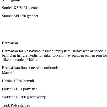
Storlek XS/S: 31 g/enhet
Storlek M/L: 50 g/enhet
Barnväska
Barnväska för YpsoPump insulinpumpsystem.Barnväskan är speciellt 
barn.Den har dragkedja för säker förvaring av pumpen och en rem fö
säkert bärande på bältet.
Barnväskan finns i tre olika utföranden.
Material:
Utsida: 100% bomull
Foder : 210D polyester
Vaddering : 700 g tvättsvamp
Tråd: Polyestertråd