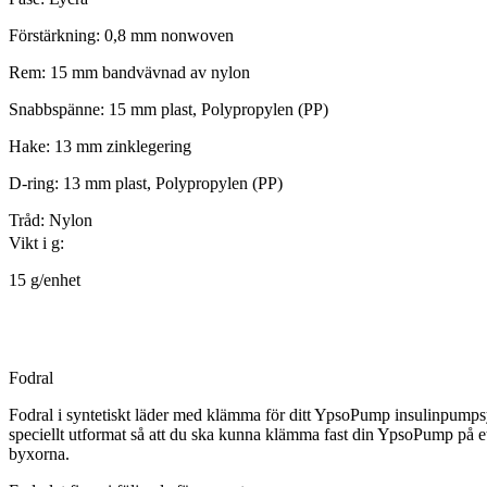
Förstärkning: 0,8 mm nonwoven
Rem: 15 mm bandvävnad av nylon
Snabbspänne: 15 mm plast, Polypropylen (PP)
Hake: 13 mm zinklegering
D-ring: 13 mm plast, Polypropylen (PP)
Tråd: Nylon
Vikt i g:
15 g/enhet
Fodral
Fodral i syntetiskt läder med klämma för ditt YpsoPump insulinpumps
speciellt utformat så att du ska kunna klämma fast din YpsoPump på ett
byxorna.