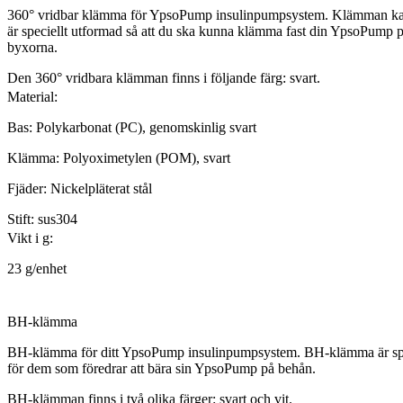
360° vridbar klämma för YpsoPump insulinpumpsystem. Klämman ka
är speciellt utformad så att du ska kunna klämma fast din YpsoPump på 
byxorna.
Den 360° vridbara klämman finns i följande färg: svart.
Material:
Bas: Polykarbonat (PC), genomskinlig svart
Klämma: Polyoximetylen (POM), svart
Fjäder: Nickelpläterat stål
Stift: sus304
Vikt i g:
23 g/enhet
BH-klämma
BH-klämma för ditt YpsoPump insulinpumpsystem. BH-klämma är spe
för dem som föredrar att bära sin YpsoPump på behån.
BH-klämman finns i två olika färger: svart och vit.