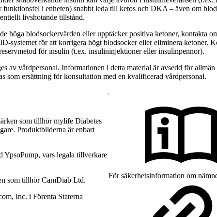
 funktionsfel i enheten) snabbt leda till ketos och DKA – även om blods
ntiellt livshotande tillstånd.
de höga blodsockervärden eller upptäcker positiva ketoner, kontakta om
AID-systemet för att korrigera högt blodsocker eller eliminera ketoner. Kon
servmetod för insulin (t.ex. insulininjektioner eller insulinpennor).
s av vårdpersonal. Informationen i detta material är avsedd för allmän 
s som ersättning för konsultation med en kvalificerad vårdpersonal.
rken som tillhör mylife Diabetes
gare. Produktbilderna är enbart
YpsoPump, vars legala tillverkare
För säkerhetsinformation om nämnd
n som tillhör CamDiab Ltd.
m, Inc. i Förenta Staterna