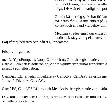
pumpocklusion, tom reservoar eller
höga. DKA är ett allvarligt och pote
Om du känner dig sjuk, har ihållan
följ deras råd. Lita inte enbart på 
korrekt och använd vid behov din re
Medicinsk rådgivning kan endast ge
medicinsk rådgivning eller använda
Följ vårt nyhetsbrev och håll dig uppdaterad.
Friskrivningsklausul
mylife, YpsoPump, myLoop, Orbit och myOrbit är registrerade varumä
Care AG eller dess dotterbolag. Andra varumärken tillhör respektive ä
avsedda som illustration.
CamDiab Ltd. är legal tillverkare av CamAPS. CamAPS används med 
är mylife Diabetes Care AG.
CamAPS, CamAPS Liberty och MealAssist är registrerade varumärke
Dexcom och Dexcom G7 är registrerade varumärken som tillhör Dexco
och/eller andra länder.