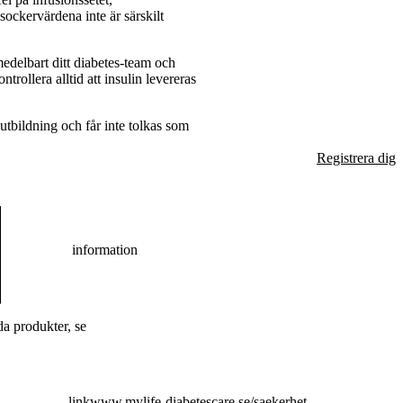
ockervärdena inte är särskilt
edelbart ditt diabetes-team och
trollera alltid att insulin levereras
utbildning och får inte tolkas som
Registrera dig
information
a produkter, se
link
www.mylife-diabetescare.se/saekerhet