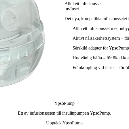
Allt i ett infusionsset
myInset
Det nya, kompatibla infusionssete
Allt i ett infusionsset med inby
Aktivt nålsäkerhetssystem – för
Särskild adapter för YpsoPump 
Hudvänlig häfta – för ökad ko
Frånkoppling vid fästet – för ök
YpsoPump
Ett av infusionsseten till insulinpumpen YpsoPump.
Upptäck YpsoPump