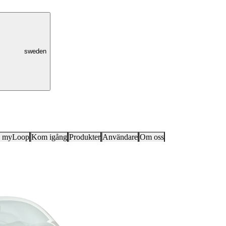
sweden
k myLoop
Kom igång
Produkter
Användare
Om oss