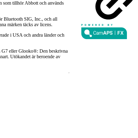
n som tillhör Abbott och används
r Bluetooth SIG, Inc., och all
ana märken täcks av licens.
rerade i USA och andra länder och
 G7 eller Glooko®: Den beskrivna
r snart. Utökandet är beroende av