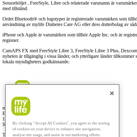
Sensorhöljet , FreeStyle, Libre och relaterade varunamn är varumärke
med tillstånd.
Ordet Bluetooth® och logotyper är registrerade varumärken som tillhö
användning av mylife Diabetes Care AG eller dess dotterbolag av såd
iPhone och Apple är varumärken som tillhör Apple Inc. och är regist
regioner.
CamAPS FX med FreeStyle Libre 3, FreeStyle Libre 3 Plus, Dexcom
nyheten är tillgänglig i vissa länder, och ytterligare länder tillkomme
lokala myndigheters godkännande.
mylife Diabetes Care AB
Elektrogatan 10, 7 tr
171 54 Solna
By clicking “Accept All Cookies”, you agree to the storing
Sweden
of cookies on your device to enhance site navigation,
T
+46 8 601 25 50
analyse site usage, and assist in our marketing efforts.