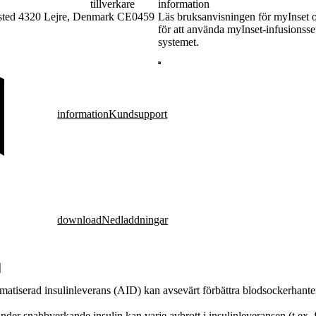
tillverkare
information
Osted 4320 Lejre, Denmark CE0459
Läs bruksanvisningen för myInset
för att använda myInset-infusions
systemet.
information
Kundsupport
download
Nedladdningar
atiserad insulinleverans (AID) kan avsevärt förbättra blodsockerhanter
er snabbverkande insulin kan varje avbrott i insulinleveransen (t.ex. f