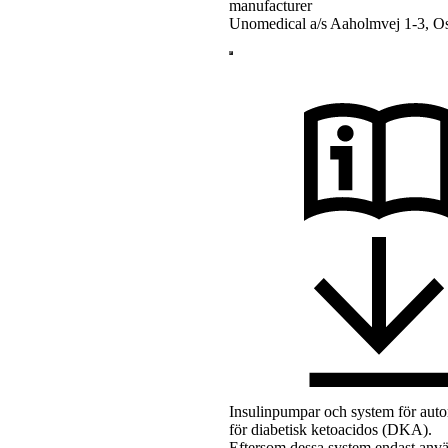
manufacturer
Unomedical a/s Aaholmvej 1-3, 
Insulinpumpar och system för autom
för diabetisk ketoacidos (DKA).
Eftersom dessa system endast använd