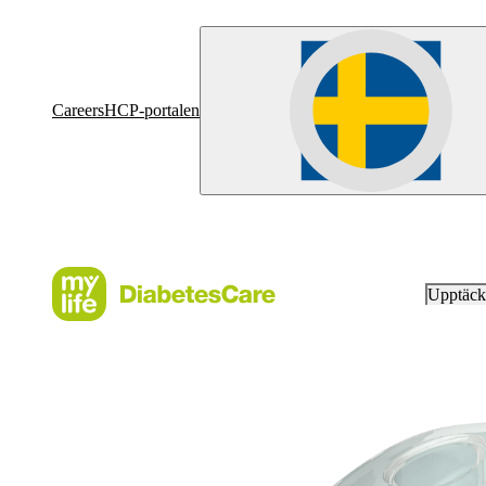
Careers
HCP-portalen
Upptäc