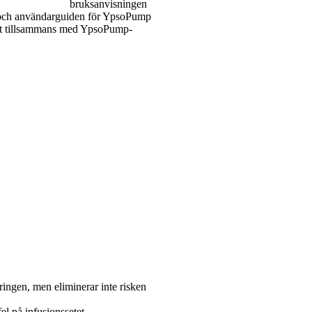
bruksanvisningen
 och användarguiden för YpsoPump
set tillsammans med YpsoPump-
ingen, men eliminerar inte risken
el på infusionssetet,