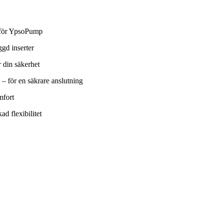
t för YpsoPump
ggd inserter
 din säkerhet
– för en säkrare anslutning
mfort
ad flexibilitet