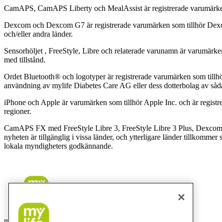
CamAPS, CamAPS Liberty och MealAssist är registrerade varumärke
Dexcom och Dexcom G7 är registrerade varumärken som tillhör Dexco
och/eller andra länder.
Sensorhöljet , FreeStyle, Libre och relaterade varunamn är varumärke
med tillstånd.
Ordet Bluetooth® och logotyper är registrerade varumärken som tillhö
användning av mylife Diabetes Care AG eller dess dotterbolag av såd
iPhone och Apple är varumärken som tillhör Apple Inc. och är regist
regioner.
CamAPS FX med FreeStyle Libre 3, FreeStyle Libre 3 Plus, Dexcom
nyheten är tillgänglig i vissa länder, och ytterligare länder tillkomme
lokala myndigheters godkännande.
mylife Diabetes Care AB