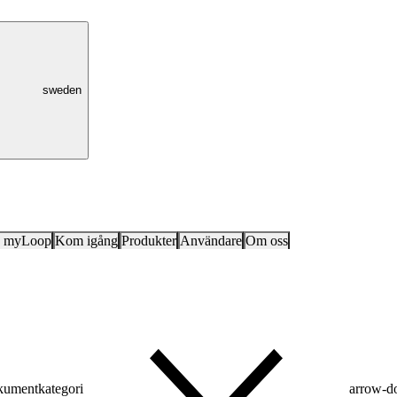
sweden
k myLoop
Kom igång
Produkter
Användare
Om oss
umentkategori
arrow-