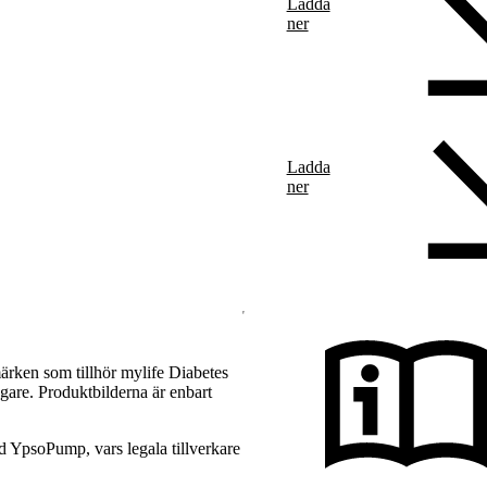
Ladda
ner
Ladda
ner
rken som tillhör mylife Diabetes
gare. Produktbilderna är enbart
YpsoPump, vars legala tillverkare