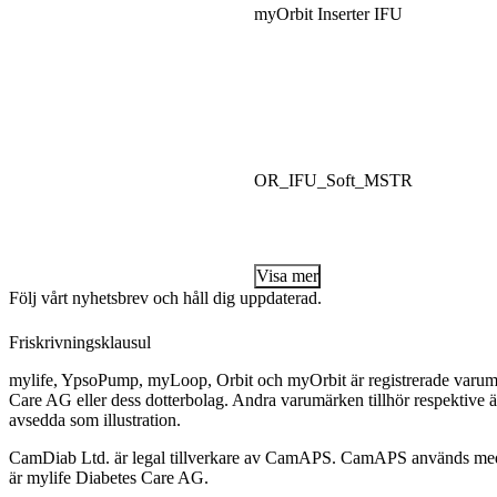
myOrbit Inserter IFU
OR_IFU_Soft_MSTR
Visa mer
Följ vårt nyhetsbrev och håll dig uppdaterad.
Friskrivningsklausul
mylife, YpsoPump, myLoop, Orbit och myOrbit är registrerade varumä
Care AG eller dess dotterbolag. Andra varumärken tillhör respektive ä
avsedda som illustration.
CamDiab Ltd. är legal tillverkare av CamAPS. CamAPS används med 
är mylife Diabetes Care AG.