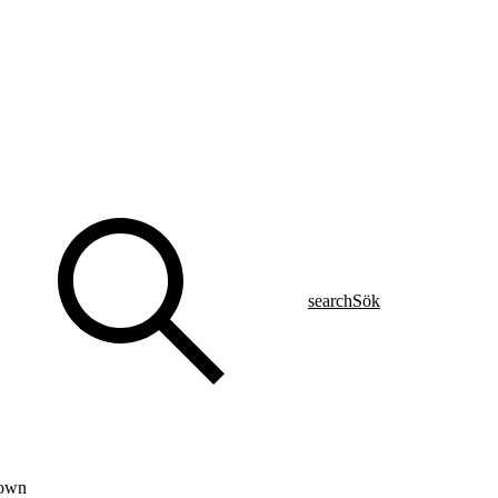
search
Sök
down