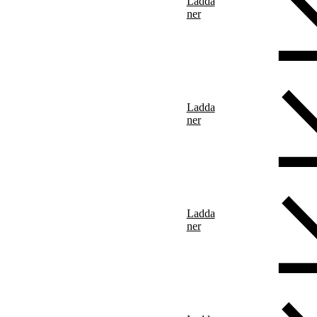
Ladda
ner
Ladda
ner
Ladda
ner