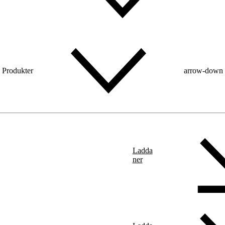
Produkter
arrow-down
Ladda
ner