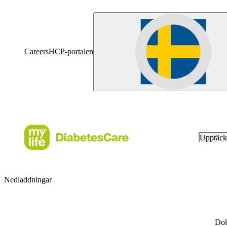
Careers
HCP-portalen
Upptäc
Nedladdningar
Dok