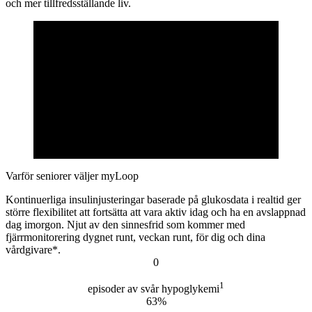
och mer tillfredsställande liv.
Varför seniorer väljer myLoop
Kontinuerliga insulinjusteringar baserade på glukosdata i realtid ger
större flexibilitet att fortsätta att vara aktiv idag och ha en avslappnad
dag imorgon. Njut av den sinnesfrid som kommer med
fjärrmonitorering dygnet runt, veckan runt, för dig och dina
vårdgivare*.
0
1
episoder av svår hypoglykemi
63%