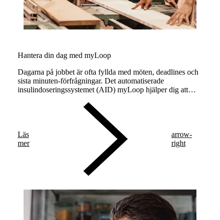
Hantera din dag med myLoop
Dagarna på jobbet är ofta fyllda med möten, deadlines och
sista minuten-förfrågningar. Det automatiserade
insulindoseringssystemet (AID) myLoop hjälper dig att
hålla ditt glukos inom målområdet trots långa arbetsdagar
och stress på jobbet.
Läs
arrow-
mer
right