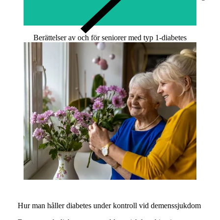
Berättelser av och för seniorer med typ 1-diabetes
Hur man håller diabetes under kontroll vid demenssjukdom