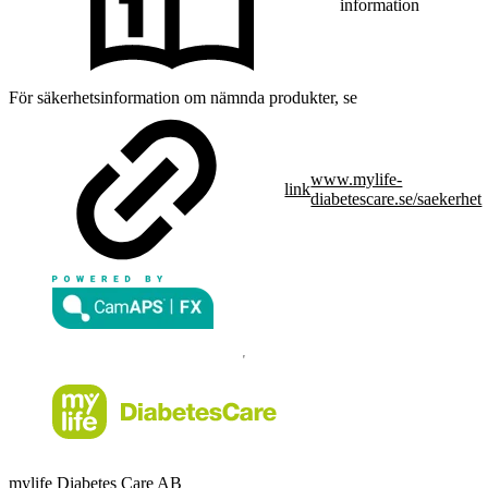
information
För säkerhetsinformation om nämnda produkter, se
www.mylife-
link
diabetescare.se/saekerhet
mylife Diabetes Care AB