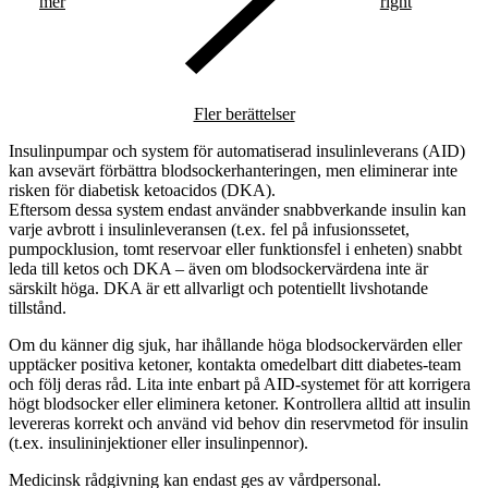
mer
right
Fler berättelser
Insulinpumpar och system för automatiserad insulinleverans (AID)
kan avsevärt förbättra blodsockerhanteringen, men eliminerar inte
risken för diabetisk ketoacidos (DKA).
Eftersom dessa system endast använder snabbverkande insulin kan
varje avbrott i insulinleveransen (t.ex. fel på infusionssetet,
pumpocklusion, tomt reservoar eller funktionsfel i enheten) snabbt
leda till ketos och DKA – även om blodsockervärdena inte är
särskilt höga. DKA är ett allvarligt och potentiellt livshotande
tillstånd.
Om du känner dig sjuk, har ihållande höga blodsockervärden eller
upptäcker positiva ketoner, kontakta omedelbart ditt diabetes-team
och följ deras råd. Lita inte enbart på AID-systemet för att korrigera
högt blodsocker eller eliminera ketoner. Kontrollera alltid att insulin
levereras korrekt och använd vid behov din reservmetod för insulin
(t.ex. insulininjektioner eller insulinpennor).
Medicinsk rådgivning kan endast ges av vårdpersonal.