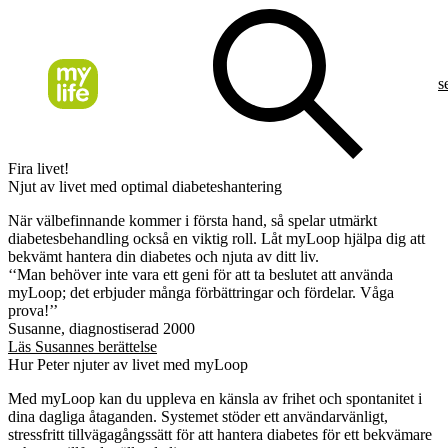
s
Fira livet!
Njut av livet med optimal diabeteshantering
När välbefinnande kommer i första hand, så spelar utmärkt
diabetesbehandling också en viktig roll. Låt myLoop hjälpa dig att
bekvämt hantera din diabetes och njuta av ditt liv.
‘‘Man behöver inte vara ett geni för att ta beslutet att använda
myLoop; det erbjuder många förbättringar och fördelar. Våga
prova!’’
Susanne, diagnostiserad 2000
Läs Susannes berättelse
Hur Peter njuter av livet med myLoop
Med myLoop kan du uppleva en känsla av frihet och spontanitet i
dina dagliga åtaganden. Systemet stöder ett användarvänligt,
stressfritt tillvägagångssätt för att hantera diabetes för ett bekvämare