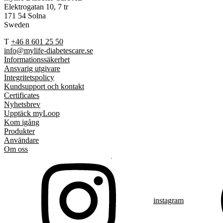
Elektrogatan 10, 7 tr
171 54 Solna
Sweden
T
+46 8 601 25 50
info@mylife-diabetescare.se
Informationssäkerhet
Ansvarig utgivare
Integritetspolicy
Kundsupport och kontakt
Certificates
Nyhetsbrev
Upptäck myLoop
Kom igång
Produkter
Användare
Om oss
instagram