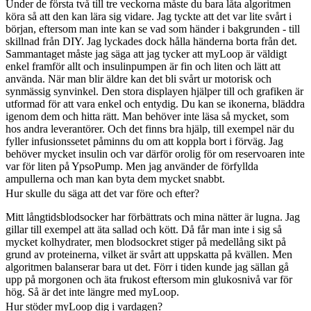
Under de första två till tre veckorna måste du bara låta algoritmen
köra så att den kan lära sig vidare. Jag tyckte att det var lite svårt i
början, eftersom man inte kan se vad som händer i bakgrunden - till
skillnad från DIY. Jag lyckades dock hålla händerna borta från det.
Sammantaget måste jag säga att jag tycker att myLoop är väldigt
enkel framför allt och insulinpumpen är fin och liten och lätt att
använda. När man blir äldre kan det bli svårt ur motorisk och
synmässig synvinkel. Den stora displayen hjälper till och grafiken är
utformad för att vara enkel och entydig. Du kan se ikonerna, bläddra
igenom dem och hitta rätt. Man behöver inte läsa så mycket, som
hos andra leverantörer. Och det finns bra hjälp, till exempel när du
fyller infusionssetet påminns du om att koppla bort i förväg. Jag
behöver mycket insulin och var därför orolig för om reservoaren inte
var för liten på YpsoPump. Men jag använder de förfyllda
ampullerna och man kan byta dem mycket snabbt.
Hur skulle du säga att det var före och efter?
Mitt långtidsblodsocker har förbättrats och mina nätter är lugna. Jag
gillar till exempel att äta sallad och kött. Då får man inte i sig så
mycket kolhydrater, men blodsockret stiger på medellång sikt på
grund av proteinerna, vilket är svårt att uppskatta på kvällen. Men
algoritmen balanserar bara ut det. Förr i tiden kunde jag sällan gå
upp på morgonen och äta frukost eftersom min glukosnivå var för
hög. Så är det inte längre med myLoop.
Hur stöder myLoop dig i vardagen?