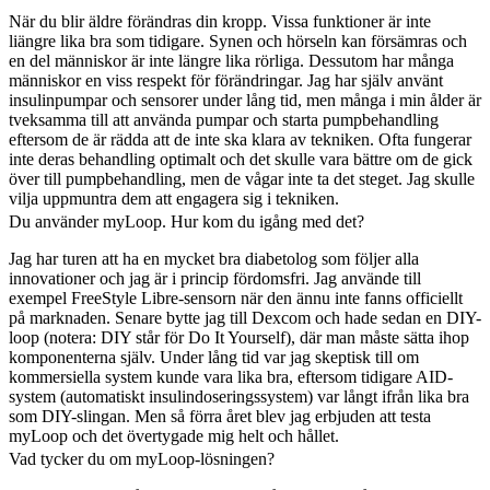
När du blir äldre förändras din kropp. Vissa funktioner är inte
liängre lika bra som tidigare. Synen och hörseln kan försämras och
en del människor är inte längre lika rörliga. Dessutom har många
människor en viss respekt för förändringar. Jag har själv använt
insulinpumpar och sensorer under lång tid, men många i min ålder är
tveksamma till att använda pumpar och starta pumpbehandling
eftersom de är rädda att de inte ska klara av tekniken. Ofta fungerar
inte deras behandling optimalt och det skulle vara bättre om de gick
över till pumpbehandling, men de vågar inte ta det steget. Jag skulle
vilja uppmuntra dem att engagera sig i tekniken.
Du använder myLoop. Hur kom du igång med det?
Jag har turen att ha en mycket bra diabetolog som följer alla
innovationer och jag är i princip fördomsfri. Jag använde till
exempel FreeStyle Libre-sensorn när den ännu inte fanns officiellt
på marknaden. Senare bytte jag till Dexcom och hade sedan en DIY-
loop (notera: DIY står för Do It Yourself), där man måste sätta ihop
komponenterna själv. Under lång tid var jag skeptisk till om
kommersiella system kunde vara lika bra, eftersom tidigare AID-
system (automatiskt insulindoseringssystem) var långt ifrån lika bra
som DIY-slingan. Men så förra året blev jag erbjuden att testa
myLoop och det övertygade mig helt och hållet.
Vad tycker du om myLoop-lösningen?