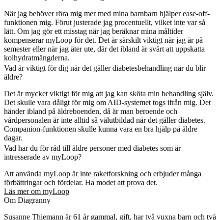
När jag behöver röra mig mer med mina barnbarn hjälper ease-off-
funktionen mig. Förut justerade jag procentuellt, vilket inte var så
lätt. Om jag gör ett misstag när jag beräknar mina måltider
kompenserar myLoop för det. Det är särskilt viktigt när jag är på
semester eller när jag äter ute, där det ibland är svårt att uppskatta
kolhydratmängderna.
Vad är viktigt för dig när det gäller diabetesbehandling när du blir
äldre?
Det är mycket viktigt för mig att jag kan sköta min behandling själv.
Det skulle vara dåligt för mig om AID-systemet togs ifrån mig. Det
händer ibland på äldreboenden, då är man beroende och
vårdpersonalen är inte alltid så välutbildad när det gäller diabetes.
Companion-funktionen skulle kunna vara en bra hjälp på äldre
dagar.
Vad har du för råd till äldre personer med diabetes som är
intresserade av myLoop?
Att använda myLoop är inte raketforskning och erbjuder många
förbättringar och fördelar. Ha modet att prova det.
Läs mer om myLoop
Om Diagranny
Susanne Thiemann är 61 år gammal, gift, har två vuxna barn och två