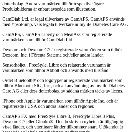
dotterbolag. Andra varumärken tillhör respektive ägare.
Produktbilderna är enbart avsedda som illustration.
CamDiab Ltd. är legal tillverkare av CamAPS. CamAPS används
med YpsoPump, vars legala tillverkare är mylife Diabetes Care AG.
CamAPS, CamAPS Liberty och MealAssist är registrerade
varumärken som tillhör CamDiab Ltd.
Dexcom och Dexcom G7 är registrerade varumärken som tillhör
Dexcom, Inc. i Förenta Staterna och/eller andra länder.
Sensorhöljet , FreeStyle, Libre och relaterade varunamn är
varumärken som tillhör Abbott och används med tillstånd.
Ordet Bluetooth® och logotyper är registrerade varumärken som
tillhör Bluetooth SIG, Inc., och all användning av mylife Diabetes
Care AG eller dess dotterbolag av sådana märken täcks av licens.
iPhone och Apple är varumärken som tillhör Apple Inc. och är
registrerade i USA och andra länder och regioner.
CamAPS FX med FreeStyle Libre 3, FreeStyle Libre 3 Plus,
Dexcom G7 eller Glooko®: Den beskrivna nyheten är tillgänglig i
vissa länder, och ytterligare länder tillkommer snart. Utökandet är