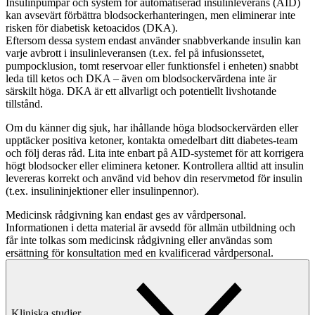
Insulinpumpar och system för automatiserad insulinleverans (AID)
kan avsevärt förbättra blodsockerhanteringen, men eliminerar inte
risken för diabetisk ketoacidos (DKA).
Eftersom dessa system endast använder snabbverkande insulin kan
varje avbrott i insulinleveransen (t.ex. fel på infusionssetet,
pumpocklusion, tomt reservoar eller funktionsfel i enheten) snabbt
leda till ketos och DKA – även om blodsockervärdena inte är
särskilt höga. DKA är ett allvarligt och potentiellt livshotande
tillstånd.
Om du känner dig sjuk, har ihållande höga blodsockervärden eller
upptäcker positiva ketoner, kontakta omedelbart ditt diabetes-team
och följ deras råd. Lita inte enbart på AID-systemet för att korrigera
högt blodsocker eller eliminera ketoner. Kontrollera alltid att insulin
levereras korrekt och använd vid behov din reservmetod för insulin
(t.ex. insulininjektioner eller insulinpennor).
Medicinsk rådgivning kan endast ges av vårdpersonal.
Informationen i detta material är avsedd för allmän utbildning och
får inte tolkas som medicinsk rådgivning eller användas som
ersättning för konsultation med en kvalificerad vårdpersonal.
Kliniska studier