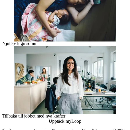
Njut av lugn sömn
Tillbaka till jobbet med nya krafter
Upptäck myLoop