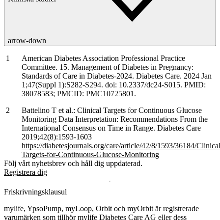
arrow-down
American Diabetes Association Professional Practice
Committee. 15. Management of Diabetes in Pregnancy:
Standards of Care in Diabetes-2024. Diabetes Care. 2024 Jan
1;47(Suppl 1):S282-S294. doi: 10.2337/dc24-S015. PMID:
38078583; PMCID: PMC10725801.
Battelino T et al.: Clinical Targets for Continuous Glucose
Monitoring Data Interpretation: Recommendations From the
International Consensus on Time in Range. Diabetes Care
2019;42(8):1593-1603
https://diabetesjournals.org/care/article/42/8/1593/36184/Clinical
Targets-for-Continuous-Glucose-Monitoring
Följ vårt nyhetsbrev och håll dig uppdaterad.
Registrera dig
Friskrivningsklausul
mylife, YpsoPump, myLoop, Orbit och myOrbit är registrerade
varumärken som tillhör mylife Diabetes Care AG eller dess