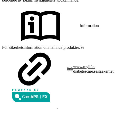
beroende av lokala myndigheters godkännande.
information
För säkerhetsinformation om nämnda produkter, se
www.mylife-
link
diabetescare.se/saekerhet