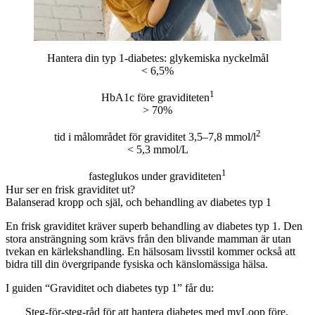
Hantera din typ 1-diabetes: glykemiska nyckelmål
< 6,5%
1
HbA1c före graviditeten
> 70%
2
tid i målområdet för graviditet 3,5–7,8 mmol/l
< 5,3 mmol/L
1
fasteglukos under graviditeten
Hur ser en frisk graviditet ut?
Balanserad kropp och själ, och behandling av diabetes typ 1
En frisk graviditet kräver superb behandling av diabetes typ 1. Den
stora ansträngning som krävs från den blivande mamman är utan
tvekan en kärlekshandling. En hälsosam livsstil kommer också att
bidra till din övergripande fysiska och känslomässiga hälsa.
I guiden “Graviditet och diabetes typ 1” får du:
Steg-för-steg-råd för att hantera diabetes med myLoop före,