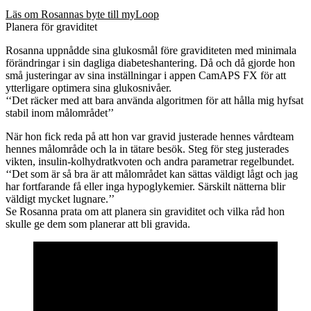
Läs om Rosannas byte till myLoop
Planera för graviditet
Rosanna uppnådde sina glukosmål före graviditeten med minimala
förändringar i sin dagliga diabeteshantering. Då och då gjorde hon
små justeringar av sina inställningar i appen CamAPS FX för att
ytterligare optimera sina glukosnivåer.
‘‘Det räcker med att bara använda algoritmen för att hålla mig hyfsat
stabil inom målområdet’’
När hon fick reda på att hon var gravid justerade hennes vårdteam
hennes målområde och la in tätare besök. Steg för steg justerades
vikten, insulin-kolhydratkvoten och andra parametrar regelbundet.
‘‘Det som är så bra är att målområdet kan sättas väldigt lågt och jag
har fortfarande få eller inga hypoglykemier. Särskilt nätterna blir
väldigt mycket lugnare.’’
Se Rosanna prata om att planera sin graviditet och vilka råd hon
skulle ge dem som planerar att bli gravida.