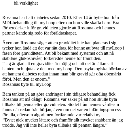
bli verklighet
Rosanna har haft diabetes sedan 2010. Efter 14 år bytte hon från
MDI-behandling till myLoop eftersom hon ville skaffa barn. Bra
förberedelser inför graviditeten gjorde att Rosanna och hennes
partner kände sig redo för föräldraskapet.
Även om Rosanna säger att en graviditet inte kan planeras i sig,
tycker hon ändå att det var rätt drag för henne att byta till myLoop i
fasen före graviditeten. Att bli bekant med systemet och att nå
stabilare glukosnivåer, förberedde henne för framtiden.
‘‘Jag är glad att en graviditet är möjlig och att det är lättare att
hantera och njuta av den med myLoop. Den psykologiska bördan av
att hantera diabetes redan innan man blir gravid går ofta obemärkt
förbi. Men den är enorm.’’
Rosannas byte till myLoop
Bara tanken på att göra ändringar i sin tidigare behandling fick
Rosanna att må dåligt. Rosanna var säker på att hon skulle byta
tillbaka till penna efter graviditeten. Stödet från hennes vårdteam
fanns där redan från början, även om det var en inlärningsprocess
för alla, eftersom algoritmen fortfarande var relativt ny.
‘‘Bytet gick mycket lättare och framför allt mycket snabbare än jag
trodde. Jag vill inte heller byta tillbaka till pennan längre.’’