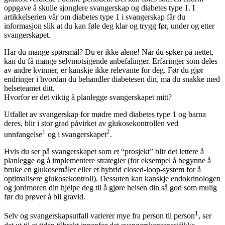
oppgave å skulle sjonglere svangerskap og diabetes type 1. I
artikkelserien vår om diabetes type 1 i svangerskap får du
informasjon slik at du kan føle deg klar og trygg før, under og etter
svangerskapet.
Har du mange spørsmål? Du er ikke alene! Når du søker på nettet,
kan du få mange selvmotsigende anbefalinger. Erfaringer som deles
av andre kvinner, er kanskje ikke relevante for deg. Før du gjør
endringer i hvordan du behandler diabetesen din, må du snakke med
helseteamet ditt.
Hvorfor er det viktig å planlegge svangerskapet mitt?
Utfallet av svangerskap for mødre med diabetes type 1 og barna
deres, blir i stor grad påvirket av glukosekontrollen ved
1
2
unnfangelse
og i svangerskapet
.
Hvis du ser på svangerskapet som et “prosjekt” blir det lettere å
planlegge og å implementere strategier (for eksempel å begynne å
bruke en glukosemåler eller et hybrid closed-loop-system for å
optimalisere glukosekontroll). Dessuten kan kanskje endokrinologen
og jordmoren din hjelpe deg til å gjøre helsen din så god som mulig
før du prøver å bli gravid.
1
Selv og svangerskapsutfall varierer mye fra person til person
, ser