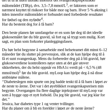
det ut til at tiden tilbrakt innenfor det svangerskapsspesifikke
3
målområdet (TIRp), dvs. 3,5–7,8 mmol/L
, er faktoren som er
nærmest knyttet til risikoer for både mor og barn. Hver 5 % økning i
tiden innenfor målområdet er forbundet med forbedrede resultater
4
for fødsel og den nyfødte
.
Har du bestemt deg for å få barn?
Den beste planen før unnfangelse er en som før deg til det ideelle
glukosemålet før du blir gravid, så fort og så trygt som mulig. Kort
sagt, en plan som forkorter planleggingsfasen.
Du bør helst begynne å samarbeide med helseteamet ditt minst 6–12
måneder før du slutter på prevensjon, slik at de kan hjelpe deg til å
få et sunt svangerskap. Mens du forbereder deg på å bli gravid, bør
glukoseverdiene kontrolleres nøye uten at det går utover
sikkerheten, der du helst oppnår en HbA1c-verdi på < 6,5 % (48
5
mmol/mol)
før du blir gravid. myLoop kan hjelpe deg å nå disse
ambisiøse målene.
‘‘Diabeteslegen min spurte om jeg hadde tenkt til å få barn i løpet av
de neste to årene. Det var i det øyeblikket svangerskapsreisen min
begynte. Overgangen fra flere daglige injeksjoner til myLoop var
som å bygge opp et nytt forhold. Da jeg ble gravid, var jeg klar for
det.’’
Jessica, har diabetes type 1 og venter tvillinger.
Har du planer om å bli en forelder i løpet av de neste årene?