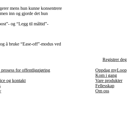
ungerer mens hun kunne konsentrere
tmen inn og gjorde det hun
oost”- og “Legg til måltid”-
l og å bruke “Ease-off”-modus ved
Registrer deg
prosess for offentliggjøring
Oppdag myLoop
Kom i gang
ice og kontakt
Vare produkter
s
Fellesskap
v
Om oss