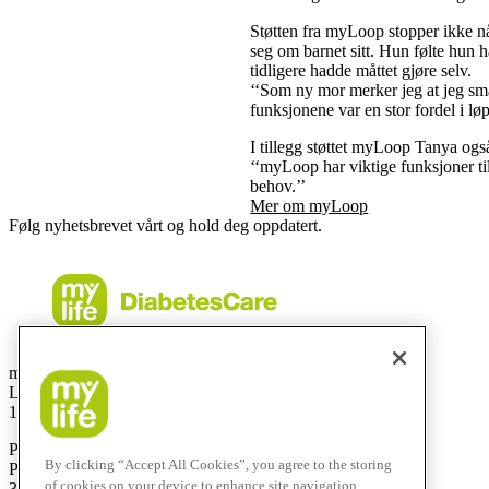
Støtten fra myLoop stopper ikke nå
seg om barnet sitt. Hun følte hun 
tidligere hadde måttet gjøre selv.
‘‘Som ny mor merker jeg at jeg smås
funksjonene var en stor fordel i løp
I tillegg støttet myLoop Tanya o
‘‘myLoop har viktige funksjoner t
behov.’’
Mer om myLoop
Følg nyhetsbrevet vårt og hold deg oppdatert.
mylife Diabetes Care AS
Lysaker Torg 5, 3 etg
1366 Lysaker
Postadresse:
By clicking “Accept All Cookies”, you agree to the storing
Postboks 2, Bragernes
of cookies on your device to enhance site navigation,
3001 Drammen