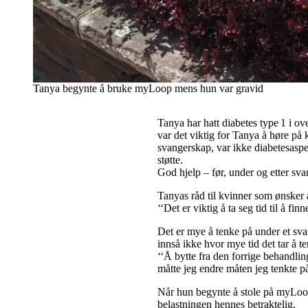
Tanya begynte å bruke myLoop mens hun var gravid
Tanya har hatt diabetes type 1 i o
var det viktig for Tanya å høre på
svangerskap, var ikke diabetesaspe
støtte.
God hjelp – før, under og etter sv
Tanyas råd til kvinner som ønsker å
‘‘Det er viktig å ta seg tid til å f
Det er mye å tenke på under et sva
innså ikke hvor mye tid det tar å 
‘‘Å bytte fra den forrige behandli
måtte jeg endre måten jeg tenkte på
Når hun begynte å stole på myLoop,
belastningen hennes betraktelig.