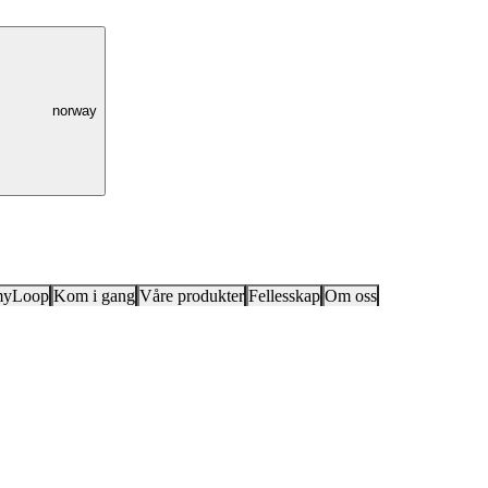
norway
myLoop
Kom i gang
Våre produkter
Fellesskap
Om oss