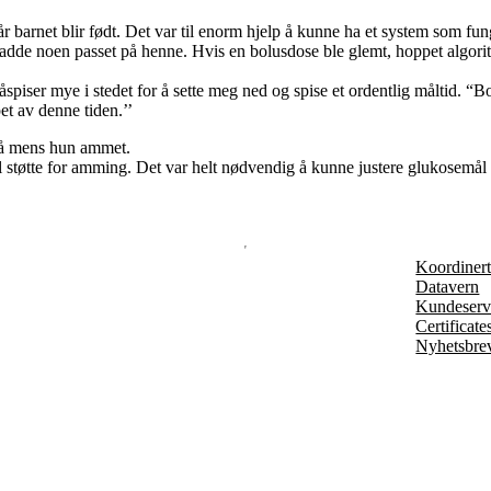
r barnet blir født. Det var til enorm hjelp å kunne ha et system som f
hadde noen passet på henne. Hvis en bolusdose ble glemt, hoppet algori
piser mye i stedet for å sette meg ned og spise et ordentlig måltid. “B
et av denne tiden.’’
gså mens hun ammet.
il støtte for amming. Det var helt nødvendig å kunne justere glukosemå
Koordinert 
Datavern
Kundeserv
Certificate
Nyhetsbre