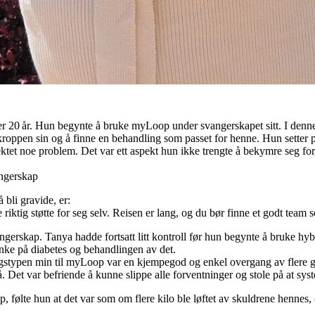
ver 20 år. Hun begynte å bruke myLoop under svangerskapet sitt. I denne
 kroppen sin og å finne en behandling som passet for henne. Hun setter p
ktet noe problem. Det var ett aspekt hun ikke trengte å bekymre seg for
angerskap
 bli gravide, er:
inne riktig støtte for seg selv. Reisen er lang, og du bør finne et godt tea
ngerskap. Tanya hadde fortsatt litt kontroll før hun begynte å bruke h
tenke på diabetes og behandlingen av det.
ngstypen min til myLoop var en kjempegod og enkel overgang av flere g
. Det var befriende å kunne slippe alle forventninger og stole på at syst
 følte hun at det var som om flere kilo ble løftet av skuldrene hennes,